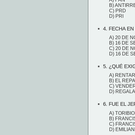
B) ANTIR
C) PRD
D) PRI
4.
FECHA EN 
A) 20 DE 
B) 16 DE 
C) 20 DE 
D) 16 DE 
5.
¿QUÉ EXIG
A) RENTAR
B) EL REP
C) VENDE
D) REGAL
6.
FUE EL JE
A) TORIBI
B) FRANC
C) FRANCI
D) EMILIA