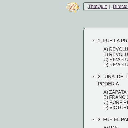
ThatQuiz
|
Directo
1.
FUE LA PR
A) REVOL
B) REVOL
C) REVOL
D) REVOL
2.
UNA DE L
PODER A
A) ZAPATA
B) FRANCI
C) PORFIR
D) VICTO
3.
FUE EL P
A) PAN