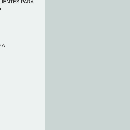
LIENTES PARA
Ó
 A