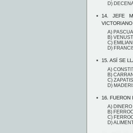
D) DECEN
14.
JEFE MI
VICTORIANO
A) PASCU
B) VENUS
C) EMILIA
D) FRANCI
15.
ASÍ SE L
A) CONSTI
B) CARRA
C) ZAPATI
D) MADER
16.
FUERON D
A) DINERO
B) FERRO
C) FERRO
D) ALIMEN