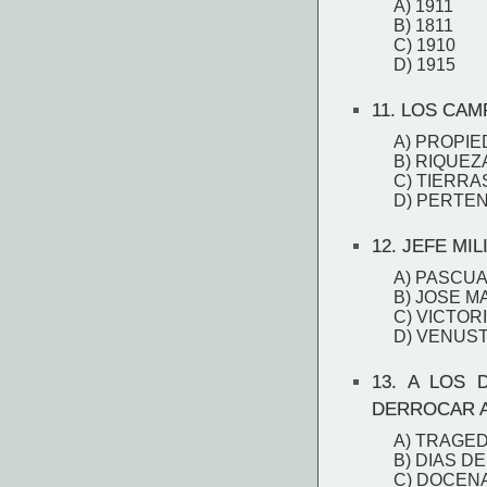
A) 1911
B) 1811
C) 1910
D) 1915
11.
LOS CAMP
A) PROPI
B) RIQUEZ
C) TIERRA
D) PERTE
12.
JEFE MIL
A) PASCU
B) JOSE M
C) VICTO
D) VENUS
13.
A LOS D
DERROCAR A
A) TRAGED
B) DIAS D
C) DOCEN