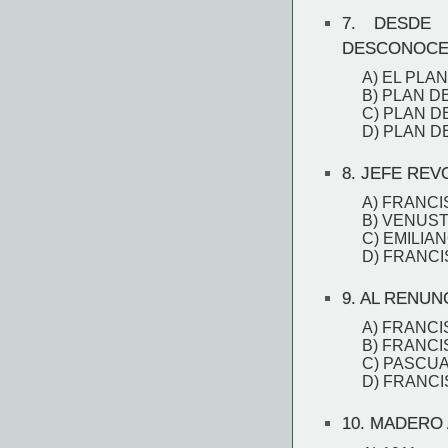
7.
DESDE E
DESCONOCE 
A) EL PLA
B) PLAN D
C) PLAN D
D) PLAN D
8.
JEFE REV
A) FRANCI
B) VENUS
C) EMILIA
D) FRANCI
9.
AL RENUNC
A) FRANCI
B) FRANCI
C) PASCU
D) FRANCI
10.
MADERO A