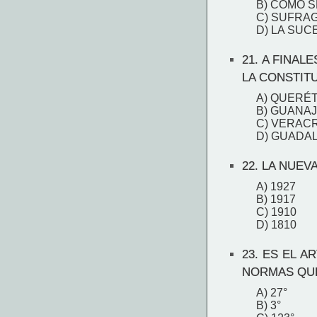
B) CÓMO 
C) SUFRAG
D) LA SUC
21.
A FINALE
LA CONSTITU
A) QUERÉ
B) GUANA
C) VERAC
D) GUADA
22.
LA NUEVA
A) 1927
B) 1917
C) 1910
D) 1810
23.
ES EL AR
NORMAS QUE
A) 27°
B) 3°