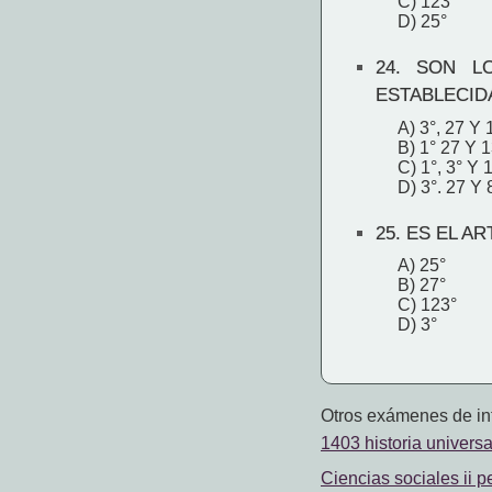
C) 123°
D) 25°
24.
SON LOS
ESTABLECID
A) 3°, 27 Y 
B) 1° 27 Y 
C) 1°, 3° Y 
D) 3°. 27 Y 
25.
ES EL AR
A) 25°
B) 27°
C) 123°
D) 3°
Otros exámenes de int
1403 historia universa
Ciencias sociales ii p