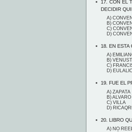
17.
CON EL T
DECIDIR QUI
A) CONVE
B) CONVE
C) CONVEN
D) CONVE
18.
EN ESTA 
A) EMILIA
B) VENUS
C) FRANCI
D) EULALI
19.
FUE EL P
A) ZAPATA
B) ALVAR
C) VILLA
D) RICAQ
20.
LIBRO QU
A) NO RE