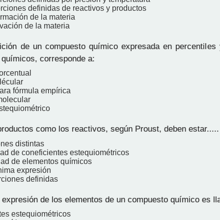
rciones definidas de reactivos y productos
ormación de la materia
vación de la materia
ción de un compuesto químico expresada en percentiles 
 químicos, corresponde a:
orcentual
écular
para fórmula empírica
molecular
estequiométrico
productos como los reactivos, según Proust, deben estar.....
nes distintas
dad de coneficientes estequiométricos
dad de elementos químicos
nima expresión
rciones definidas
expresión de los elementos de un compuesto químico es l
ntes estequiométricos