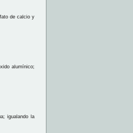
fato de calcio y
xido alumínico;
; igualando la