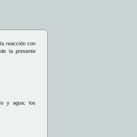
 la reacción con
 de la presente
io y agua; los