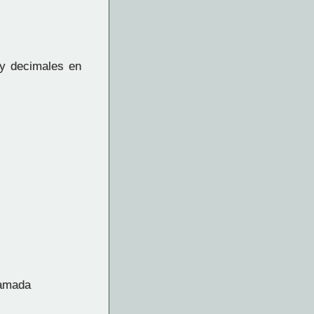
y decimales en
lamada