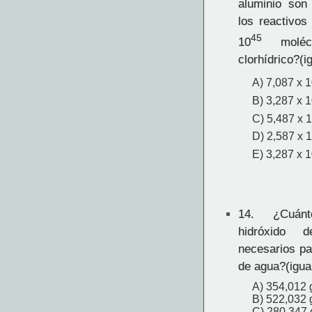
aluminio son
los reactivos
45
10
molécu
clorhídrico?(i
A) 7,087 x 
B) 3,287 x 
C) 5,487 x 
D) 2,587 x 
E) 3,287 x 
14.
¿Cuánt
hidróxido 
necesarios pa
de agua?(igua
A) 354,012 
B) 522,032 
C) 280,347 