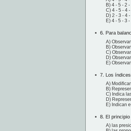
B) 4 - 5 - 2 -
C) 4 - 5 - 4 -
D) 2 - 3 - 4 -
E) 4 - 5 - 3 -
6.
Para balanc
A) Observam
B) Observam
C) Observam
D) Observam
E) Observam
7.
Los índices 
A) Modifica
B) Represen
C) Indica la
D) Represen
E) Indican e
8.
El principio
A) las presi
B) las propo