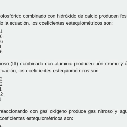
tofosfórico combinado con hidróxido de calcio producen fos
o la ecuación, los coeficientes estequiométricos son:
 1
 6
 6
1
 6
so (III) combinado con aluminio producen: ión cromo y ó
cuación, los coeficientes estequiométricos son:
 2
 2
1
 2
1
eaccionando con gas oxígeno produce gas nitroso y agua
 coeficientes estequiométricos son:
 6