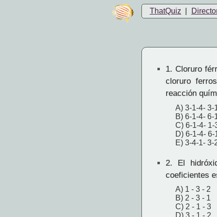
ThatQuiz
|
Directo
1.
Cloruro férr
cloruro ferro
reacción quím
A) 3-1-4- 3-
B) 6-1-4- 6-
C) 6-1-4- 1-
D) 6-1-4- 6-
E) 3-4-1- 3-
2.
El hidróxi
coeficientes 
A) 1 - 3 - 2
B) 2 - 3 - 1
C) 2 - 1 - 3
D) 3 - 1 - 2