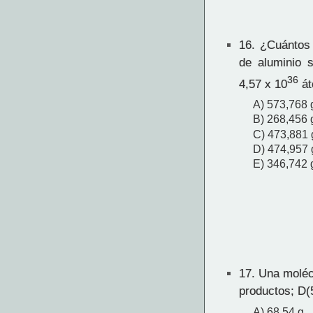
16.
¿Cuántos 
de aluminio 
36
4,57 x 10
át
A) 573,768 
B) 268,456 
C) 473,881 
D) 474,957 
E) 346,742 
17.
Una molécu
productos; D(5
A) 68,54 g