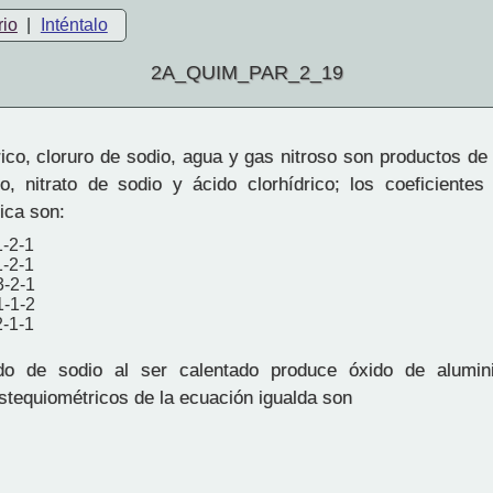
rio
|
Inténtalo
2A_QUIM_PAR_2_19
ico, cloruro de sodio, agua y gas nitroso son productos de
so, nitrato de sodio y ácido clorhídrico; los coeficientes
ica son:
1-2-1
1-2-1
3-2-1
1-1-2
2-1-1
do de sodio al ser calentado produce óxido de alumin
estequiométricos de la ecuación igualda son