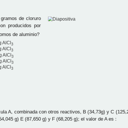
gramos de cloruro
son producidos por
omos de aluminio?
g AlCl
3
g AlCl
3
g AlCl
3
g AlCl
3
g AlCl
3
la A, combinada con otros reactivos, B (34,73g) y C (125,2
4,045 g) E (87,650 g) y F (68,205 g); el valor de A es :