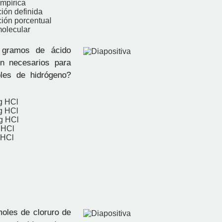
empírica
ión definida
ión porcentual
molecular
gramos de ácido
on necesarios para
les de hidrógeno?
g HCl
g HCl
g HCl
 HCl
 HCl
oles de cloruro de