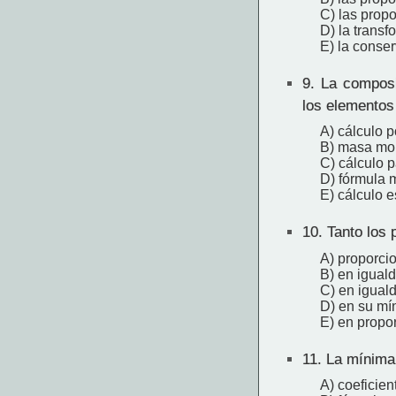
C) las propo
D) la transf
E) la conser
9.
La composi
los elementos
A) cálculo p
B) masa mol
C) cálculo 
D) fórmula 
E) cálculo 
10.
Tanto los 
A) proporcio
B) en igual
C) en igual
D) en su mí
E) en propo
11.
La mínima 
A) coeficie