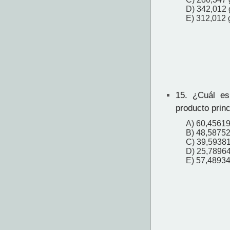
D) 342,012 
E) 312,012 
15.
¿Cuál es 
producto princ
A) 60,4561
B) 48,5875
C) 39,5938
D) 25,7896
E) 57,4893