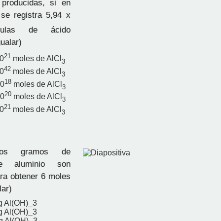
 producidas, si en
 se registra 5,94 x
las de ácido
gualar)
21
10
moles de AlCl
3
42
10
moles de AlCl
3
18
10
moles de AlCl
3
20
10
moles de AlCl
3
21
10
moles de AlCl
3
os gramos de
de aluminio son
ra obtener 6 moles
lar)
g Al(OH)_3
g Al(OH)_3
g Al(OH)_3