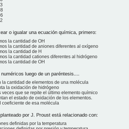
 3
 8
 6
 2
ear o igualar una ecuación química, primero:
os la cantidad de OH
os la cantidad de aniones diferentes al oxígeno
os la cantidad de H
os la cantidad cationes diferentes al hidrógeno
os la cantidad de OH
numéricos luego de un paréntesis....
n la cantidad de elementos de una molécula
ta la oxidación de hidrógeno
s veces que se repite el último elemento químico
tan el estado de oxidación de los elementos.
l coeficiente de esa molécula
 planteado por J. Proust está relacionado con:
ones definidas por la temperatura
rciones definidas por presión y temperatura