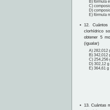
B) fórmula 
C) composic
D) composic
E) fórmula 
12.
Cuántos 
clorhídrico s
obtener 5 mo
(igualar)
A) 282,012 
B) 342,012 
C) 254,256 
D) 302,12 g
E) 364,61 g
13.
Cuántas m