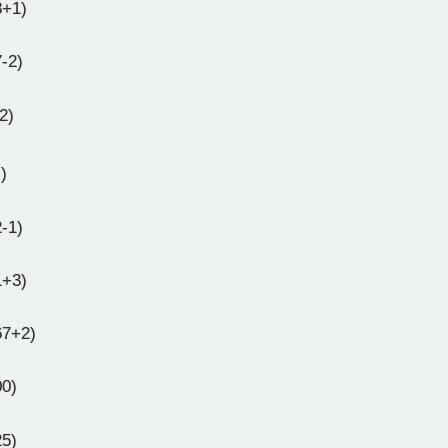
8+1)
7-2)
2)
2
)
2-1)
1+3)
67+2)
00)
25)