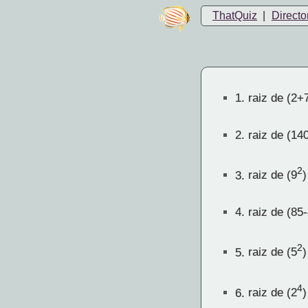
ThatQuiz
|
Directo
1.
raiz de (2+
2.
raiz de (14
2
3.
raiz de (9
)
4.
raiz de (85-
2
5.
raiz de (5
)
4
6.
raiz de (2
)