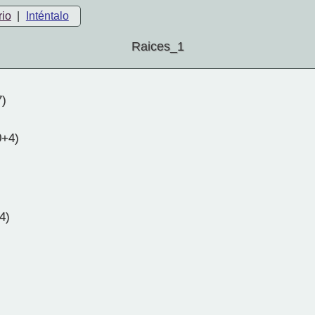
rio
|
Inténtalo
Raices_1
7)
0+4)
4)