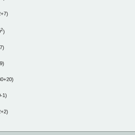
2+7)
2
0
)
7)
9)
80+20)
0-1)
2+2)