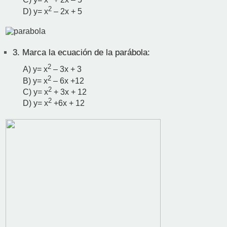
C) y= x
+ 2x – 5
2
D) y= x
– 2x + 5
3.
Marca la ecuación de la parábola:
2
A) y= x
– 3x + 3
2
B) y= x
– 6x +12
2
C) y= x
+ 3x + 12
2
D) y= x
+6x + 12