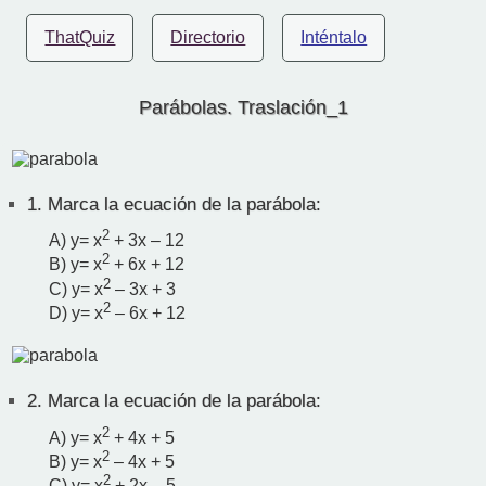
ThatQuiz
Directorio
Inténtalo
Parábolas. Traslación_1
1.
Marca la ecuación de la parábola:
2
A) y= x
+ 3x – 12
2
B) y= x
+ 6x + 12
2
C) y= x
– 3x + 3
2
D) y= x
– 6x + 12
2.
Marca la ecuación de la parábola:
2
A) y= x
+ 4x + 5
2
B) y= x
– 4x + 5
2