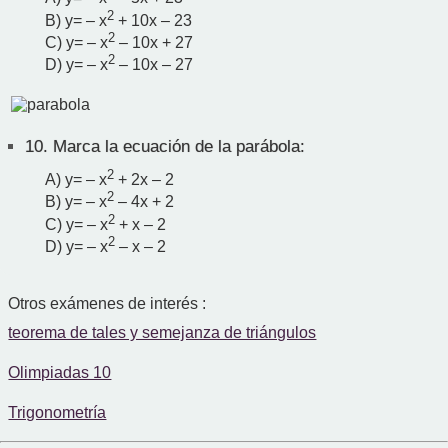
2
B) y= – x
+ 10x – 23
2
C) y= – x
– 10x + 27
2
D) y= – x
– 10x – 27
10.
Marca la ecuación de la parábola:
2
A) y= – x
+ 2x – 2
2
B) y= – x
– 4x + 2
2
C) y= – x
+ x – 2
2
D) y= – x
– x – 2
Otros exámenes de interés :
teorema de tales y semejanza de triángulos
Olimpiadas 10
Trigonometría