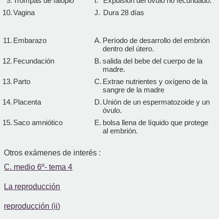
9.
Trompas de falopio
I.
Expulsión del óvulo no fecundado.
10.
Vagina
J.
Dura 28 días
11.
Embarazo
A.
Período de desarrollo del embrión
dentro del útero.
12.
Fecundación
B.
salida del bebe del cuerpo de la
madre.
13.
Parto
C.
Extrae nutrientes y oxígeno de la
sangre de la madre
14.
Placenta
D.
Unión de un espermatozoide y un
óvulo.
15.
Saco amniótico
E.
bolsa llena de líquido que protege
al embrión.
Otros exámenes de interés :
C. medio 6º- tema 4
La reproducción
reproducción (ii)