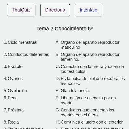
ThatQuiz
Directorio
Inténtalo
Tema 2 Conocimiento 6º
1.
Ciclo menstrual
A.
Órgano del aparato reproductor
masculino
2.
Conductos deferentes
B.
Órgano del aparato reproductor
femenino.
3.
Escroto
C.
Conectan con la uretra y salen de
los testículos.
4.
Ovarios
D.
Es la bolsa de piel que recubra los
testículos.
5.
Ovulación
E.
Glandula aneja.
6.
Pene
F.
Liberación de un óvulo por un
ovario.
7.
Próstata
G.
Conductos que conectan los
ovarios con el útero.
8.
Regla
H.
Comunica el útero con el exterior.