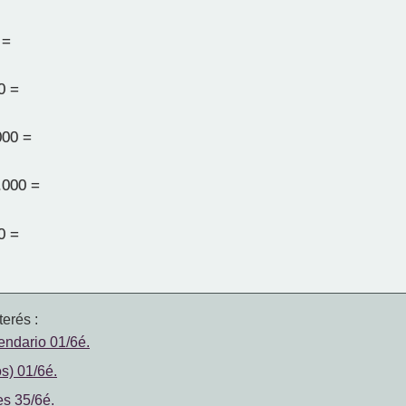
 =
0 =
000 =
.000 =
0 =
erés :
lendario 01/6é.
s) 01/6é.
s 35/6é.