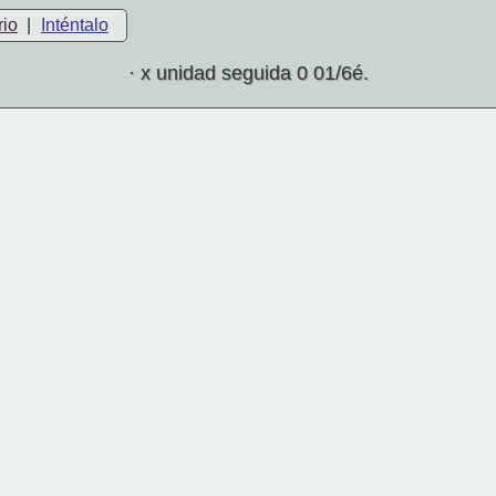
rio
|
Inténtalo
· x unidad seguida 0 01/6é.