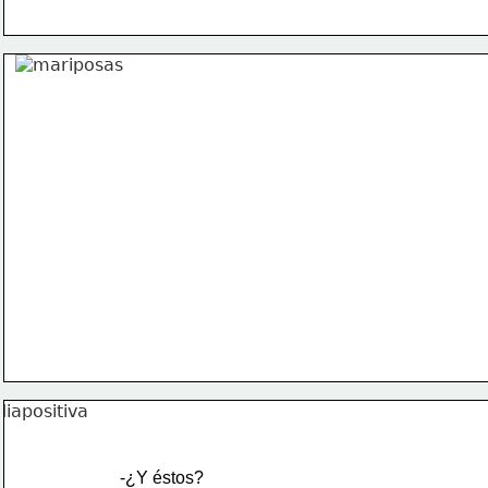
-¿Y éstos?