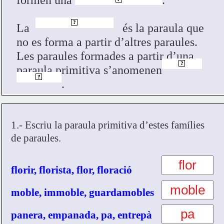
paraula primitiva
?
La 
 és la paraula que 
no es forma a partir d’altres paraules.
Les paraules formades a partir d’una 
paraules
?
paraula primitiva s’anomenen          
derivades
?
. 
1.- Escriu la paraula primitiva d’estes famílies 
de paraules. 
florir, florista, flor, floració
moble, immoble, guardamobles
panera, empanada, pa, entrepà