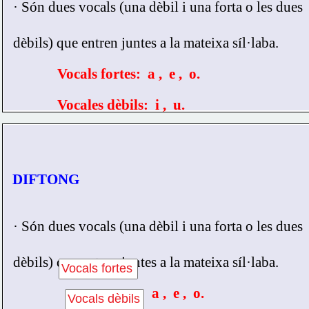
    · 
Són dues vocals (una dèbil i una forta o 
les dues 
     dèbils) que entren juntes a la mateixa síl·laba.
Vocals fortes:  a ,  e ,  o.
Vocales dèbils:  i ,  u.
DIFTONG
    · 
Són dues vocals (una dèbil i una forta o 
les dues 
     dèbils) que entren juntes a la mateixa síl·laba.
:  a ,  e ,  o.