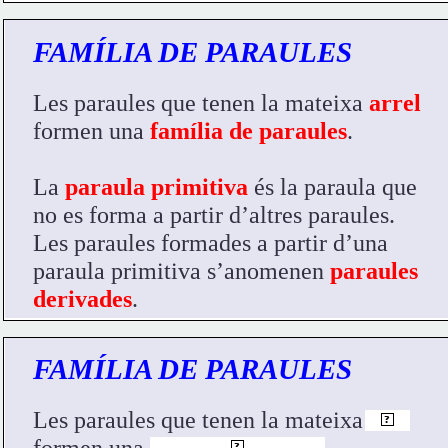
FAMÍLIA DE PARAULES
Les paraules que tenen la mateixa 
arrel
formen una 
família de paraules
.
La 
paraula primitiva
 és la paraula que 
no es forma a partir d’altres paraules.
Les paraules formades a partir d’una 
paraula primitiva s’anomenen 
paraules 
derivades
. 
FAMÍLIA DE PARAULES
Les paraules que tenen la mateixa  
arrel
?
formen una
.
família de paraules
?