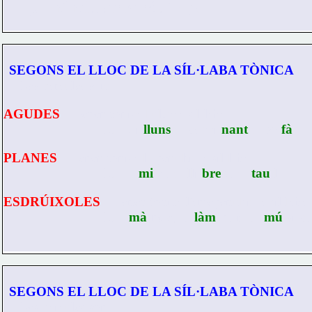
pronúncia amb més força.
SEGONS EL LLOC DE LA SÍL·LABA TÒNICA
– Les paraules són:
 
AGUDES
 – Tenen tònica l'última síl·laba.
                           Ex.: di-
lluns
 ;   ca-mi-
nant
 ;   so-
fà
.
 
PLANES
 – Tenen tònica la penúltima síl·laba.
                           Ex.: a-
mi
-ga ;   lli-
bre
-ta ;   
tau
-la.
 
ESDRÚIXOLES
 – Tenen tònica l'antepenúltima síl·laba.
                           Ex.: 
mà
-ne-ga ;  
làm
-pa-ra ;   
mú
-si-ca
SEGONS EL LLOC DE LA SÍL·LABA TÒNICA
– Les paraules són: