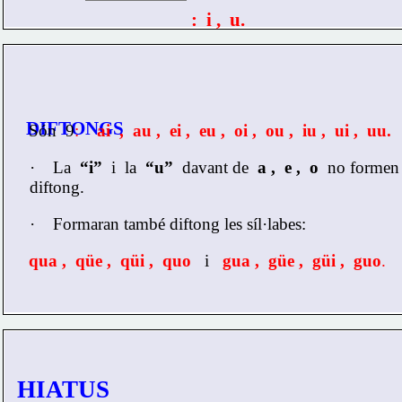
:  i ,  u.
DIFTONGS
Són  9
:    
ai  ,  au ,  ei ,  eu ,  oi ,  ou ,  iu ,  ui ,  uu.
     ·    
La  
“i”
  i  la  
“u”
  davant de  
a ,  e ,  o
  no formen
     diftong.
     ·    
Formaran també diftong les síl·labes:
qua ,  qüe ,  qüi ,  quo
   i   
gua ,  güe ,  güi ,  guo
.
HIATUS