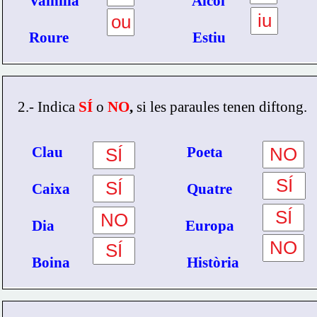
Vainilla                                Alcoi 
Roure                                   Estiu
2.- Indica 
SÍ
o 
NO
,
 si les paraules tenen diftong.
    Clau                                   Poeta
    Caixa                                 Quatre
    Dia                                     Europa
    Boina                                 Història