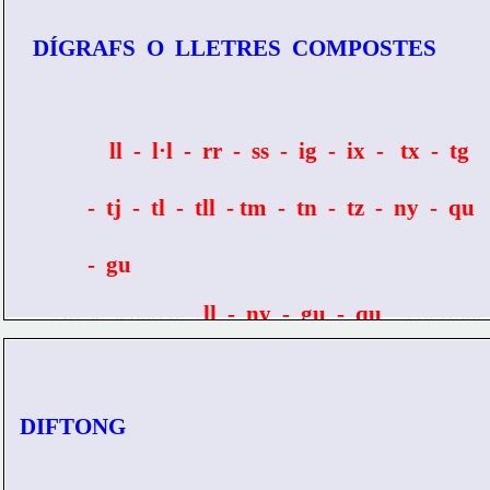
DÍGRAFS  O  LLETRES  COMPOSTES
·       
Són dues lletres que representen un so:
ll  -  l·l  -  rr  -  ss  -  ig  -  ix  -   tx  -  tg  
          -  tj  -  tl  -  tll  - 
tm  -  tn  -  tz  -  ny  -  qu  
-  gu
·       
No se separen:   
ll  -  ny  -  gu  -  qu
 -  i al final 
de paraula 
–ix
 ,  
-ig.
DIFTONG