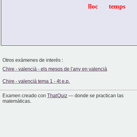
important explicar com és el 
lloc
 i el 
temps
en els quals ocorre la història.
Otros exámenes de interés :
Chire - valencià - els mesos de l'any en valencià
Chire - valencià tema 1 - 4t e.p.
Examen creado con
That Quiz
— donde se practican las
matemáticas.