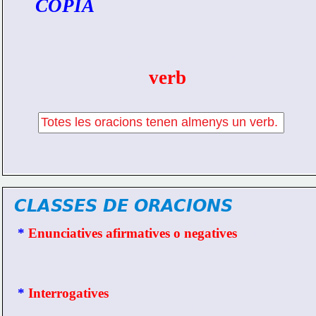
COPIA
Totes les oracions tenen almenys 
                  un 
verb
.
CLASSES DE ORACIONS
*
 Enunciatives afirmatives o negatives
: serveixen 
per a afirmar o negar alguna cosa. Aquestes oracions 
acaben amb un punt.
* 
Interrogatives
: servixen per a preguntar alguna cosa.
Duen els signes d’interrogació al principi i al final (¿…?