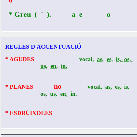
* Greu  (  `  ). 
Sobre 
a
, 
e
 oberta, 
o
 oberta.
REGLES D'ACCENTUACIÓ
- Porten accent  les para
* AGUDES
 – Quan acaben en 
vocal
,  
as,
es,
is, 
os, 
us,
en,
in.
            Ex.:  demà,  escàs,  arròs,  confús,  amén.
no
* PLANES
 – Quan 
acaben en 
vocal,  as,  es,  is,  
                       os,  us,  en,  in.
            Ex.:  àcid,   príncep,   àrab,  límit.
* ESDRÚIXOLES
 – S'accentuen sempre:  
            Ex.: fàbrica,  càrrega,  esdrúixola.