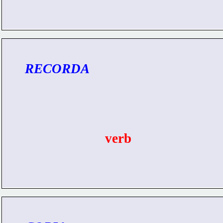
RECORDA
Totes les oracions tenen almenys 
                  un 
verb
.