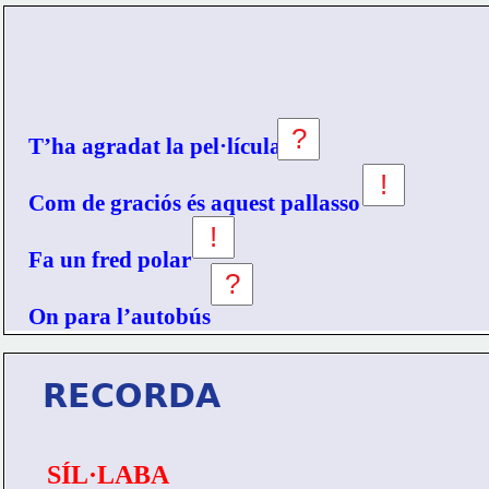
2.- Completa aquestes oracions amb les signes 
de puntuación que falten.
T’ha agradat la pel·lícula
Com de graciós és aquest pallasso
Fa un fred polar
On para l’autobús
RECORDA
SÍL·LABA
  -  Colp de veu amb el que 