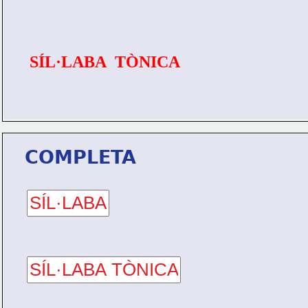
pronunciem les paraules.
SÍL·LABA  TÒNICA
  -  La que es 
pronúncia amb més força.
COMPLETA
-  Colp de veu amb el que 
pronunciem les paraules.
-  La que es 