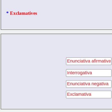
o només al final (…?).
*
 Exclamatives
: servixen per a expressar alegria, por, 
sorpresa, dolor… Duen els signes d’exclamació al 
principi i al final (¡…!) o només al final (…!).
1.- Indica a quina classe d’oracions pertanyen.
Demà vaig a l’institut.
T’abellix un batut de fruites?
No veig Joan des d’este estiu.
Estic molt content!