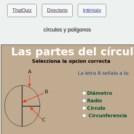
ThatQuiz
Directorio
Inténtalo
círculos y polígonos
 Las partes del círcul
Selecciona la opcion correcta
A
La letra A señala a la:
B
Diámetro
Radio
Círculo
Circunferencia
C