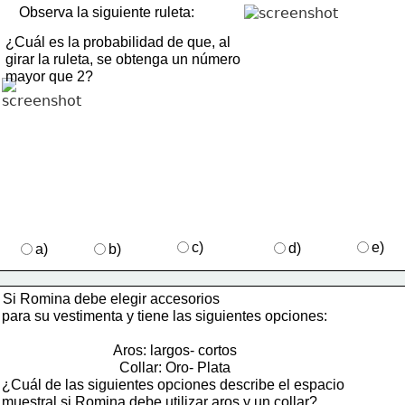
Observa la siguiente ruleta:
¿Cuál es la probabilidad de que, al 
girar la ruleta, se obtenga un número 
mayor que 2?
c)
e)
d)
a)
b)
Si Romina debe elegir accesorios 
   para su vestimenta y tiene las siguientes opciones: 
Aros: largos- cortos
Collar: Oro- Plata
¿Cuál de las siguientes opciones describe el espacio 
muestral si Romina debe utilizar aros y un collar? 