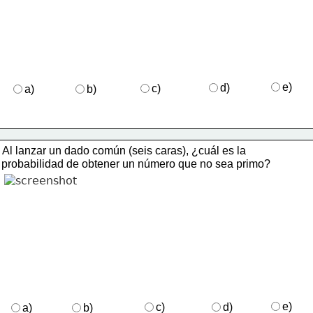
e)
d)
c)
a)
b)
Al lanzar un dado común (seis caras), ¿cuál es la 
   probabilidad de obtener un número que no sea primo? 
e)
c)
d)
a)
b)