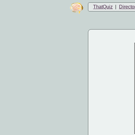
ThatQuiz
|
Directo
  
  