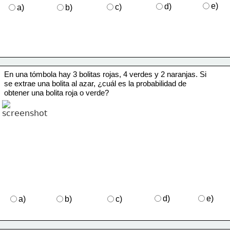
e)
d)
c)
a)
b)
En una tómbola hay 3 bolitas rojas, 4 verdes y 2 naranjas. Si 
se extrae una bolita al azar, ¿cuál es la probabilidad de 
obtener una bolita roja o verde?
d)
e)
a)
b)
c)