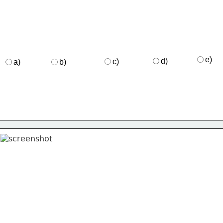
e)
d)
c)
a)
b)