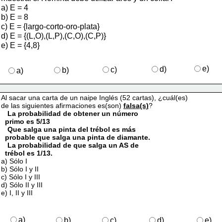
a) E = 4
b) E = 8 
c) E = {largo-corto-oro-plata} 
d) E = {(L,O),(L,P),(C,O),(C,P)}
e) E = {4,8}
e)
d)
c)
b)
a)
Al sacar una carta de un naipe Inglés (52 cartas), ¿cuál(es) 
   de las siguientes afirmaciones es(son) 
falsa(s)
? 
La probabilidad de obtener un número 
      primo es 5/13 
Que salga una pinta del trébol es más 
       probable que salga una pinta de diamante. 
 La probabilidad de que salga un AS de 
      trébol es 1/13. 
a) Sólo I 
b) Sólo I y II 
c) Sólo I y III 
d) Sólo II y III 
e) I, II y III
a)
b)
c)
d)
e)