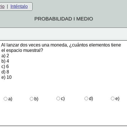
rio
|
Inténtalo
PROBABILIDAD I MEDIO
    Al lanzar dos veces una moneda, ¿cuántos elementos tiene 
    el espacio muestral? 
a) 2 
b) 4 
c) 6 
d) 8
e) 10
c)
d)
e)
a)
b)