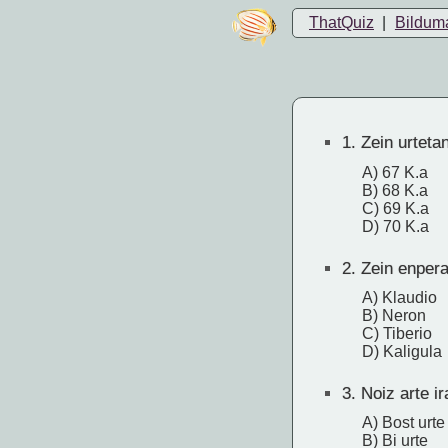
ThatQuiz
|
Bildum
1.
Zein urteta
A) 67 K.a
B) 68 K.a
C) 69 K.a
D) 70 K.a
2.
Zein enpera
A) Klaudio
B) Neron
C) Tiberio
D) Kaligula
3.
Noiz arte i
A) Bost urte
B) Bi urte