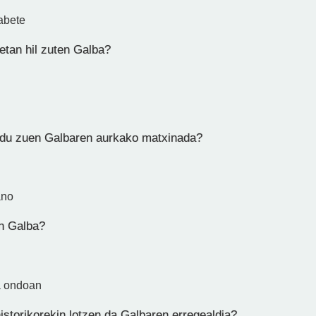
abete
etan hil zuten Galba?
du zuen Galbaren aurkako matxinada?
ano
n Galba?
a ondoan
istorikorekin lotzen da Galbaren erregealdia?