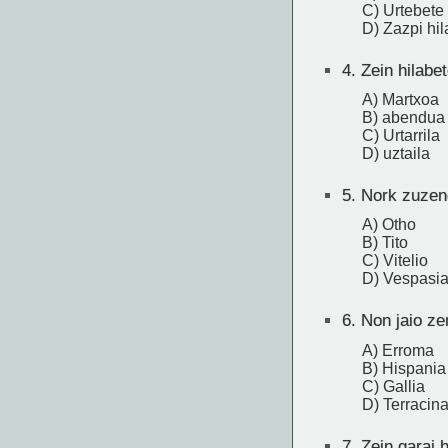
C) Urtebete
D) Zazpi hil
4.
Zein hilabet
A) Martxoa
B) abendua
C) Urtarrila
D) uztaila
5.
Nork zuzen
A) Otho
B) Tito
C) Vitelio
D) Vespasi
6.
Non jaio ze
A) Erroma
B) Hispania
C) Gallia
D) Terracin
7.
Zein garai h