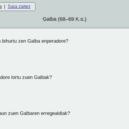
a
|
Saia zaitez
Galba (68–69 K.o.)
n bihurtu zen Galba enperadore?
dore lortu zuen Galbak?
raun zuen Galbaren erregealdiak?