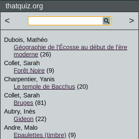
thatquiz.org
<
>
Dubois, Mathéo
Géographie de l'Écosse au début de l'ère
moderne
(26)
Collet, Sarah
Forêt Noire
(9)
Charpentier, Yanis
Le temple de Bacchus
(20)
Collet, Sarah
Bruges
(81)
Aubry, Inès
Gideon
(22)
Andre, Malo
Epaulettes (timbre)
(9)