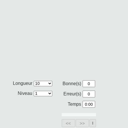
Longueur
Bonne(s)
Niveau
Erreur(s)
Temps
<<
>>