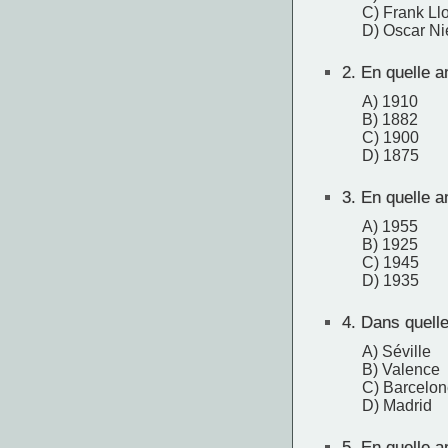
C) Frank Ll
D) Oscar N
2.
En quelle a
A) 1910
B) 1882
C) 1900
D) 1875
3.
En quelle an
A) 1955
B) 1925
C) 1945
D) 1935
4.
Dans quelle 
A) Séville
B) Valence
C) Barcelon
D) Madrid
5.
En quelle an