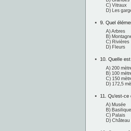
C) Vitraux
D) Les garg
9.
Quel élément
A) Arbres
B) Montagn
C) Rivières
D) Fleurs
10.
Quelle est 
A) 200 mètr
B) 100 mètr
C) 150 mètr
D) 172,5 mè
11.
Qu'est-ce 
A) Musée
B) Basiliqu
C) Palais
D) Château