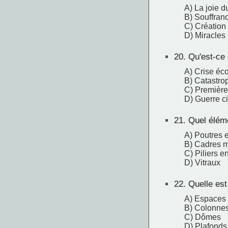
A) La joie d
B) Souffranc
C) Création
D) Miracles
20.
Qu'est-ce q
A) Crise é
B) Catastro
C) Première
D) Guerre c
21.
Quel élémen
A) Poutres 
B) Cadres m
C) Piliers e
D) Vitraux
22.
Quelle est 
A) Espaces 
B) Colonnes
C) Dômes
D) Plafonds 