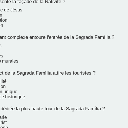
ente la façade de la Nativité ?
e de Jésus
n
tion
on
nt complexe entoure l'entrée de la Sagrada Família ?
s
es
s murales
 de la Sagrada Família attire les touristes ?
lité
ion
n unique
ce historique
dédiée la plus haute tour de la Sagrada Família ?
arie
rist
seph