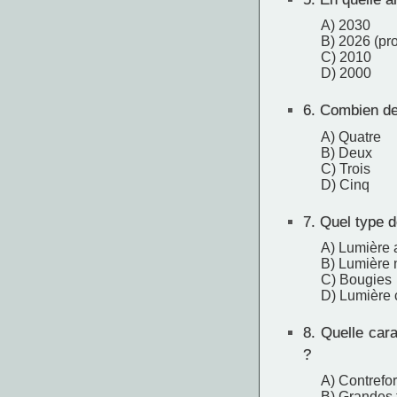
A) 2030
B) 2026 (pro
C) 2010
D) 2000
6.
Combien de 
A) Quatre
B) Deux
C) Trois
D) Cinq
7.
Quel type de
A) Lumière ar
B) Lumière 
C) Bougies
D) Lumière 
8.
Quelle carac
?
A) Contrefor
B) Grandes 