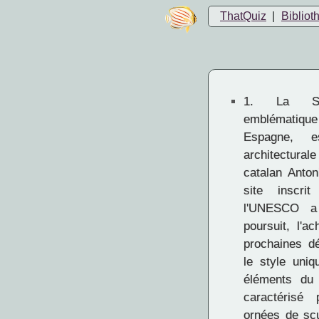
ThatQuiz
|
Bibliot
1.
La Sagr
emblématiq
Espagne, e
architecturale
catalan Anton
site inscri
l'UNESCO a
poursuit, l'a
prochaines dé
le style uni
éléments du 
caractérisé
ornées de scu