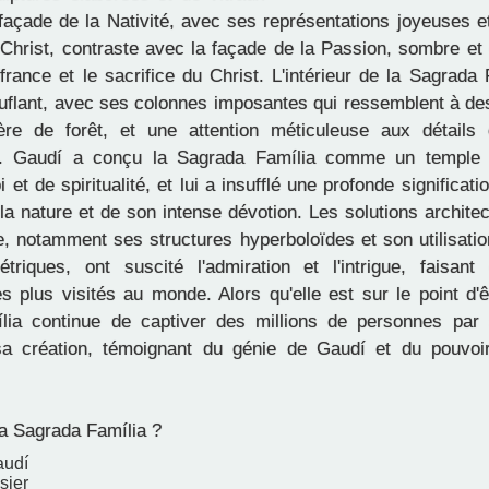
 façade de la Nativité, avec ses représentations joyeuses 
Christ, contraste avec la façade de la Passion, sombre et 
ffrance et le sacrifice du Christ. L'intérieur de la Sagrada 
uflant, avec ses colonnes imposantes qui ressemblent à des
re de forêt, et une attention méticuleuse aux détails 
n. Gaudí a conçu la Sagrada Família comme un temple 
 et de spiritualité, et lui a insufflé une profonde significati
 la nature et de son intense dévotion. Les solutions archite
ue, notamment ses structures hyperboloïdes et son utilisati
riques, ont suscité l'admiration et l'intrigue, faisant 
 plus visités au monde. Alors qu'elle est sur le point d'ê
lia continue de captiver des millions de personnes par
 sa création, témoignant du génie de Gaudí et du pouvoi
a Sagrada Família ?
audí
sier