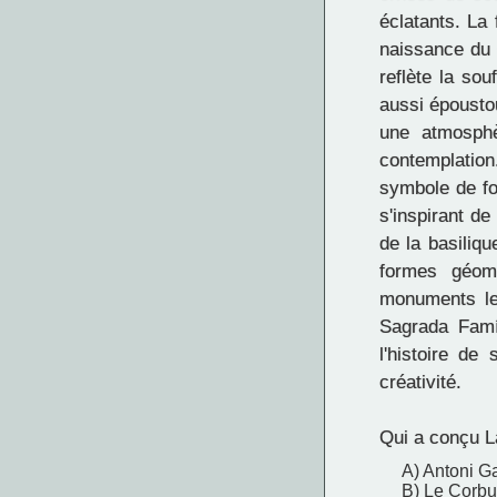
éclatants. La
naissance du 
reflète la sou
aussi épousto
une atmosphè
contemplatio
symbole de foi
s'inspirant de
de la basiliq
formes géomét
monuments les
Sagrada Famí
l'histoire de
créativité.
Qui a conçu L
A) Antoni G
B) Le Corbu