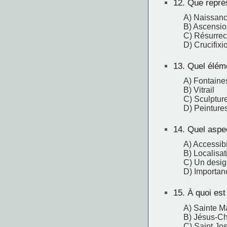
12.
Que représ
A) Naissanc
B) Ascensio
C) Résurrec
D) Crucifixi
13.
Quel éléme
A) Fontaine
B) Vitrail
C) Sculptur
D) Peinture
14.
Quel aspect
A) Accessibi
B) Localisat
C) Un desig
D) Importan
15.
À quoi est 
A) Sainte M
B) Jésus-Ch
C) Saint Jo