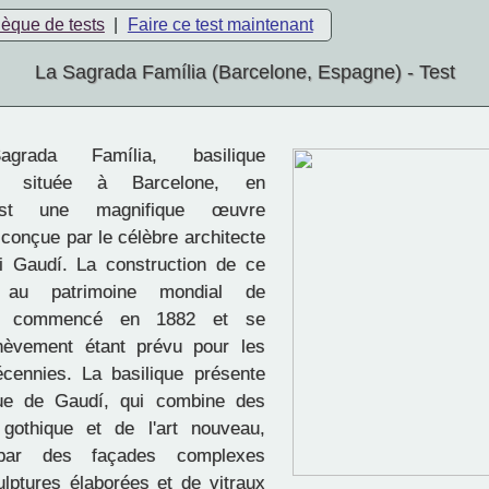
hèque de tests
|
Faire ce test maintenant
La Sagrada Família (Barcelone, Espagne) - Test
ada Família, basilique
ue située à Barcelone, en
st une magnifique œuvre
 conçue par le célèbre architecte
i Gaudí. La construction de ce
t au patrimoine mondial de
 commencé en 1882 et se
chèvement étant prévu pour les
cennies. La basilique présente
que de Gaudí, qui combine des
gothique et de l'art nouveau,
 par des façades complexes
lptures élaborées et de vitraux