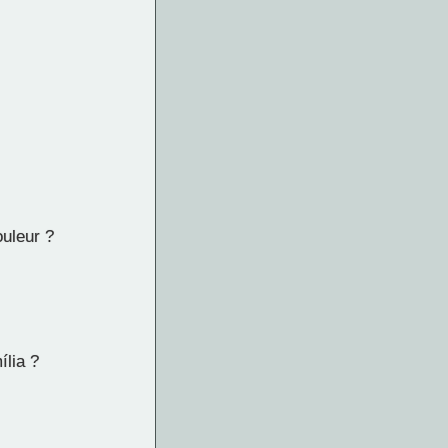
ouleur ?
ília ?