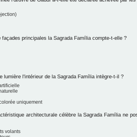
jection)
façades principales la Sagrada Família compte-t-elle ?
 lumière l'intérieur de la Sagrada Família intègre-t-il ?
tificielle
naturelle
colorée uniquement
téristique architecturale célèbre la Sagrada Família ne po
ts volants
tours