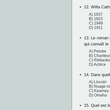
12.
Willa Cathe
A) 1937
B) 1923
C) 1949
D) 1911
13.
Le roman de
qui connaît le
A) Peintre
B) Chanteus
C) Rédacte
D) Actrice
14.
Dans quell
A) Lincoln
B) Nuage r
C) Kearney
D) Omaha
15.
Quel est le