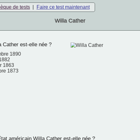
hèque de tests
|
Faire ce test maintenant
Willa Cather
 Cather est-elle née ?
mbre 1890
 1882
er 1863
bre 1873
at américain Willa Cather est-elle née ?