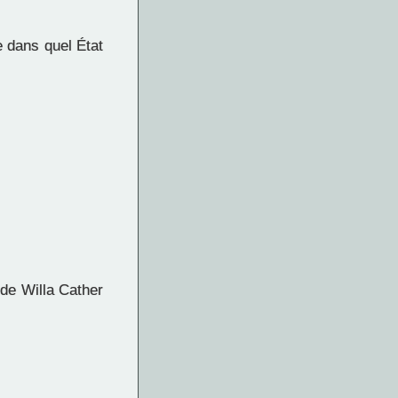
 dans quel État
 de Willa Cather