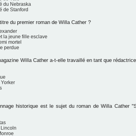
té du Nebraska
é de Stanford
titre du premier roman de Willa Cather ?
lexander
t la jeune fille esclave
emi mortel
e perdue
gazine Willa Cather a-t-elle travaillé en tant que rédactric
que
 Yorker
s
nage historique est le sujet du roman de Willa Cather 
tas
Lincoln
Monroe