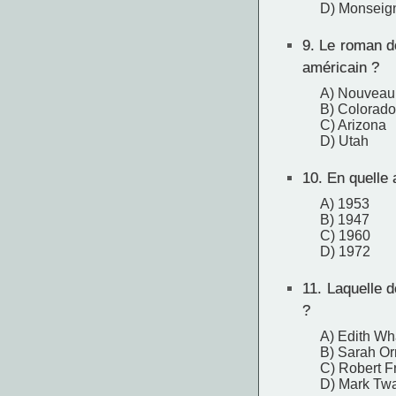
D) Monseig
9.
Le roman de
américain ?
A) Nouveau
B) Colorado
C) Arizona
D) Utah
10.
En quelle 
A) 1953
B) 1947
C) 1960
D) 1972
11.
Laquelle de
?
A) Edith Wh
B) Sarah Or
C) Robert F
D) Mark Tw