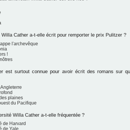
e
a
illa Cather a-t-elle écrit pour remporter le prix Pulitzer ?
frappe l'archevêque
onia
rs !
nôtres
r est surtout connue pour avoir écrit des romans sur qu
 Angleterre
rofond
des plaines
ouest du Pacifique
rsité Willa Cather a-t-elle fréquentée ?
té de Harvard
é de Yale