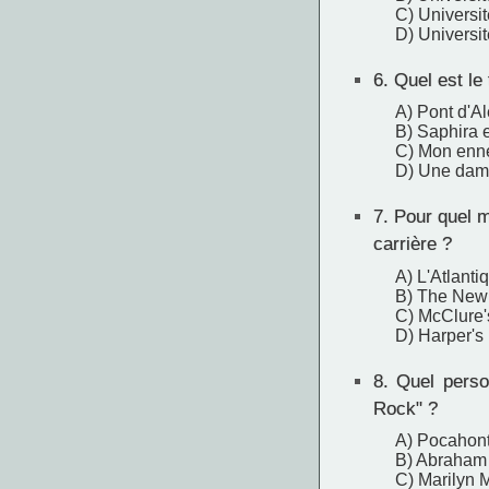
C) Universi
D) Universit
6.
Quel est le 
A) Pont d'A
B) Saphira e
C) Mon enn
D) Une dam
7.
Pour quel ma
carrière ?
A) L'Atlanti
B) The New
C) McClure'
D) Harper's
8.
Quel person
Rock" ?
A) Pocahon
B) Abraham 
C) Marilyn 