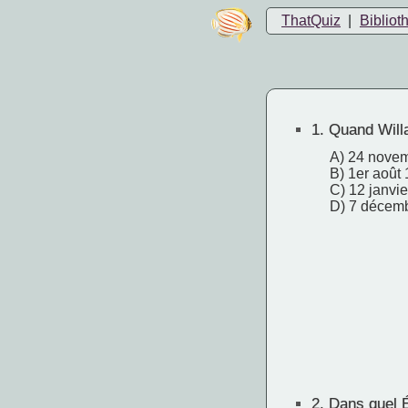
ThatQuiz
|
Bibliot
1.
Quand Willa
A) 24 nove
B) 1er août
C) 12 janvi
D) 7 décem
2.
Dans quel Ét