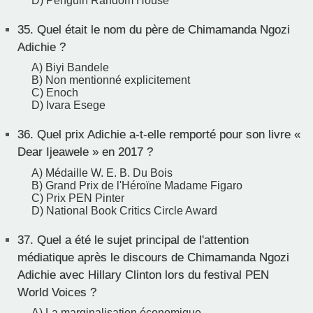
D) Penguin Random House
35.
Quel était le nom du père de Chimamanda Ngozi
Adichie ?
A) Biyi Bandele
B) Non mentionné explicitement
C) Enoch
D) Ivara Esege
36.
Quel prix Adichie a-t-elle remporté pour son livre «
Dear Ijeawele » en 2017 ?
A) Médaille W. E. B. Du Bois
B) Grand Prix de l'Héroïne Madame Figaro
C) Prix PEN Pinter
D) National Book Critics Circle Award
37.
Quel a été le sujet principal de l'attention
médiatique après le discours de Chimamanda Ngozi
Adichie avec Hillary Clinton lors du festival PEN
World Voices ?
A) La marginalisation économique