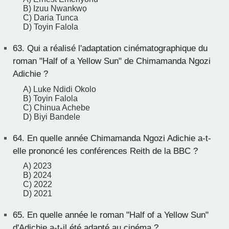
B) Izuu Nwankwọ
C) Daria Tunca
D) Toyin Falola
63.
Qui a réalisé l'adaptation cinématographique du
roman "Half of a Yellow Sun" de Chimamanda Ngozi
Adichie ?
A) Luke Ndidi Okolo
B) Toyin Falola
C) Chinua Achebe
D) Biyi Bandele
64.
En quelle année Chimamanda Ngozi Adichie a-t-
elle prononcé les conférences Reith de la BBC ?
A) 2023
B) 2024
C) 2022
D) 2021
65.
En quelle année le roman "Half of a Yellow Sun"
d'Adichie a-t-il été adapté au cinéma ?