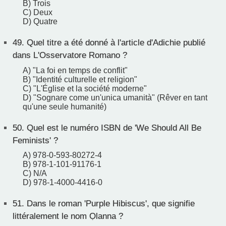
B) Trois
C) Deux
D) Quatre
49.
Quel titre a été donné à l'article d'Adichie publié
dans L'Osservatore Romano ?
A) "La foi en temps de conflit"
B) "Identité culturelle et religion"
C) "L'Église et la société moderne"
D) "Sognare come un'unica umanità" (Rêver en tant
qu'une seule humanité)
50.
Quel est le numéro ISBN de 'We Should All Be
Feminists' ?
A) 978-0-593-80272-4
B) 978-1-101-91176-1
C) N/A
D) 978-1-4000-4416-0
51.
Dans le roman 'Purple Hibiscus', que signifie
littéralement le nom Ọlanna ?