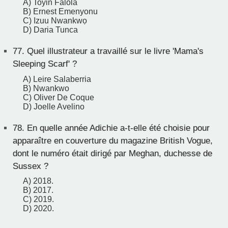
A) Toyin Falola
B) Ernest Emenyonu
C) Izuu Nwankwọ
D) Daria Tunca
77.
Quel illustrateur a travaillé sur le livre 'Mama's
Sleeping Scarf' ?
A) Leire Salaberria
B) Nwankwo
C) Oliver De Coque
D) Joelle Avelino
78.
En quelle année Adichie a-t-elle été choisie pour
apparaître en couverture du magazine British Vogue,
dont le numéro était dirigé par Meghan, duchesse de
Sussex ?
A) 2018.
B) 2017.
C) 2019.
D) 2020.