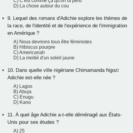
C) C'est comme ça qu'on la perd
D) La chose autour du cou
9.
Lequel des romans d'Adichie explore les thèmes de
la race, de l'identité et de l'expérience de l'immigration
en Amérique ?
A) Nous devrions tous être féministes
B) Hibiscus pourpre
C) Americanah
D) La moitié d'un soleil jaune
10.
Dans quelle ville nigériane Chimamanda Ngozi
Adichie est-elle née ?
A) Lagos
B) Abuja
C) Enugu
D) Kano
11.
À quel âge Adichie a-t-elle déménagé aux États-
Unis pour ses études ?
A) 25