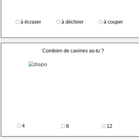
à écraser
à déchirer
à couper
Combien de canines as-tu ?
4
8
12