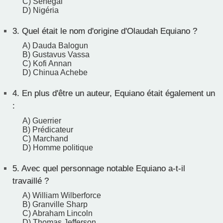
C) Sénégal
D) Nigéria
3.
Quel était le nom d'origine d'Olaudah Equiano ?
A) Dauda Balogun
B) Gustavus Vassa
C) Kofi Annan
D) Chinua Achebe
4.
En plus d'être un auteur, Equiano était également un
:
A) Guerrier
B) Prédicateur
C) Marchand
D) Homme politique
5.
Avec quel personnage notable Equiano a-t-il
travaillé ?
A) William Wilberforce
B) Granville Sharp
C) Abraham Lincoln
D) Thomas Jefferson