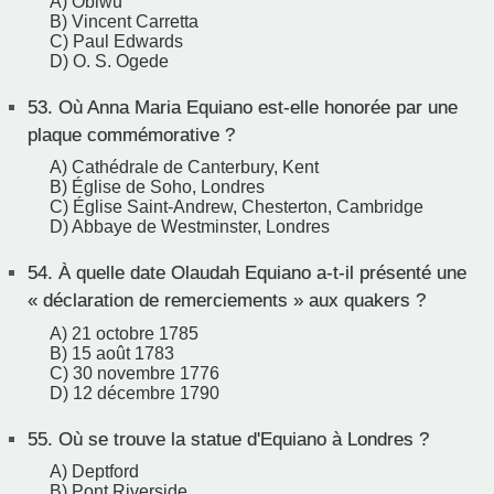
A) Obiwu
B) Vincent Carretta
C) Paul Edwards
D) O. S. Ogede
53.
Où Anna Maria Equiano est-elle honorée par une
plaque commémorative ?
A) Cathédrale de Canterbury, Kent
B) Église de Soho, Londres
C) Église Saint-Andrew, Chesterton, Cambridge
D) Abbaye de Westminster, Londres
54.
À quelle date Olaudah Equiano a-t-il présenté une
« déclaration de remerciements » aux quakers ?
A) 21 octobre 1785
B) 15 août 1783
C) 30 novembre 1776
D) 12 décembre 1790
55.
Où se trouve la statue d'Equiano à Londres ?
A) Deptford
B) Pont Riverside