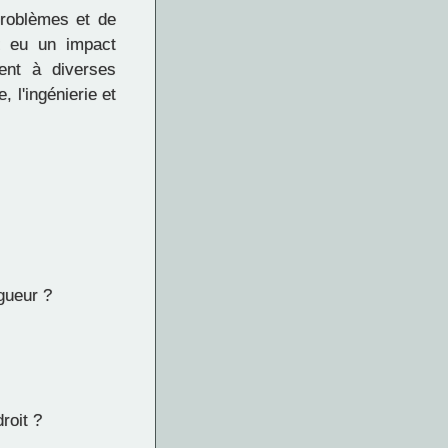
 problèmes et de
t eu un impact
ent à diverses
 l'ingénierie et
gueur ?
roit ?