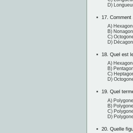
D) Longueur
17.
Comment ap
A) Hexagon
B) Nonagon
C) Octogon
D) Décago
18.
Quel est l
A) Hexagon
B) Pentago
C) Heptago
D) Octogon
19.
Quel terme
A) Polygone 
B) Polygon
C) Polygon
D) Polygone
20.
Quelle figu