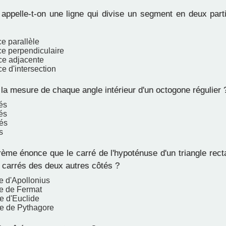
pelle-t-on une ligne qui divise un segment en deux part
ce parallèle
ce perpendiculaire
ice adjacente
ce d'intersection
la mesure de chaque angle intérieur d'un octogone régulier 
és
és
és
s
ème énonce que le carré de l'hypoténuse d'un triangle rect
carrés des deux autres côtés ?
 d'Apollonius
e de Fermat
 d'Euclide
e de Pythagore