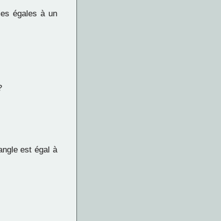
ies égales à un
?
angle est égal à