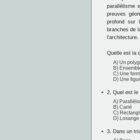
parallélisme 
preuves géom
profond sur 
branches de la
l'architecture.
Quelle est la 
A) Un polygo
B) Ensemble
C) Une form
D) Une figu
2.
Quel est le
A) Parallé
B) Carré
C) Rectangl
D) Losange
3.
Dans un tria