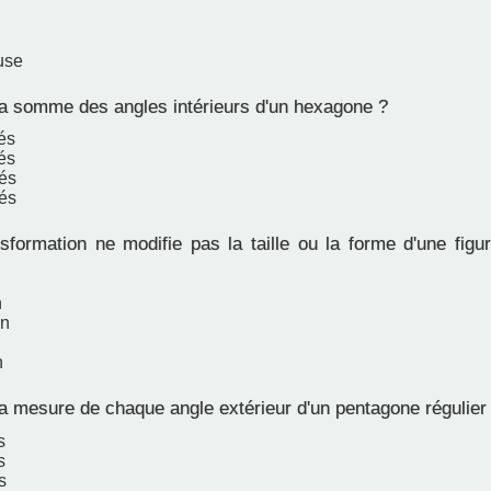
use
la somme des angles intérieurs d'un hexagone ?
és
és
és
és
sformation ne modifie pas la taille ou la forme d'une figu
n
on
n
a mesure de chaque angle extérieur d'un pentagone régulier
s
s
s