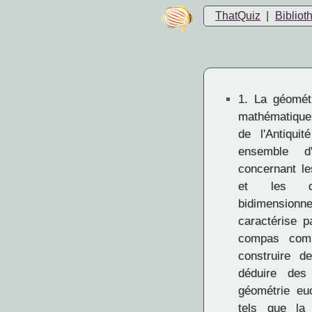
ThatQuiz
|
Bibliot
1.
La géométr
mathématique 
de l'Antiqui
ensemble d
concernant le
et les di
bidimensionn
caractérise pa
compas comm
construire d
déduire des
géométrie eu
tels que la 