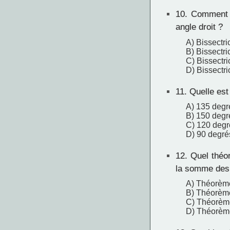
10.
Comment ap
angle droit ?
A) Bissectri
B) Bissectri
C) Bissectr
D) Bissectri
11.
Quelle est 
A) 135 degr
B) 150 degr
C) 120 degr
D) 90 degré
12.
Quel théor
la somme des 
A) Théorème
B) Théorèm
C) Théorème
D) Théorèm