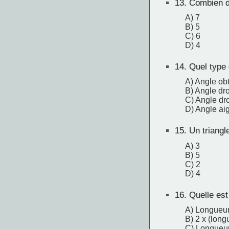
13.
Combien de
A) 7
B) 5
C) 6
D) 4
14.
Quel type 
A) Angle ob
B) Angle dro
C) Angle dro
D) Angle ai
15.
Un triangl
A) 3
B) 5
C) 2
D) 4
16.
Quelle est 
A) Longueur
B) 2 x (long
C) Longueur