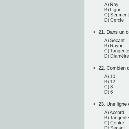
A) Ray
B) Ligne
C) Segment
D) Cercle
21.
Dans un cer
A) Secant
B) Rayon
C) Tangent
D) Diamètre
22.
Combien de
A) 10
B) 12
C) 8
D) 6
23.
Une ligne q
A) Accord
B) Tangente
C) Centre
D) Secant