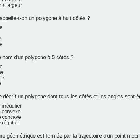
 + largeur
pelle-t-on un polygone à huit côtés ?
e
e
ne
e nom d'un polygone à 5 côtés ?
e
ne
ne
e
 décrit un polygone dont tous les côtés et les angles sont 
irrégulier
e convexe
e concave
 régulier
re géométrique est formée par la trajectoire d'un point mobil