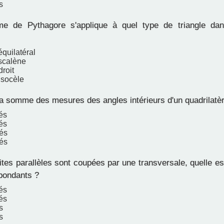
s
e de Pythagore s'applique à quel type de triangle dan
équilatéral
 scalène
droit
isocèle
la somme des mesures des angles intérieurs d'un quadrilatè
és
és
és
és
ites parallèles sont coupées par une transversale, quelle 
pondants ?
és
és
s
s