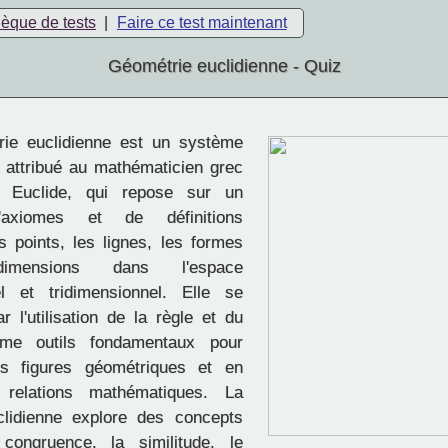
hèque de tests
|
Faire ce test maintenant
Géométrie euclidienne - Quiz
ie euclidienne est un système
attribué au mathématicien grec
té Euclide, qui repose sur un
'axiomes et de définitions
s points, les lignes, les formes
mensions dans l'espace
el et tridimensionnel. Elle se
r l'utilisation de la règle et du
e outils fondamentaux pour
es figures géométriques et en
 relations mathématiques. La
clidienne explore des concepts
congruence, la similitude, le