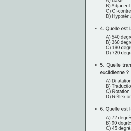
A) Base
B) Adjacent
C) Ci-contre
D) Hypotén
4.
Quelle est 
A) 540 degr
B) 360 degr
C) 180 degr
D) 720 degr
5.
Quelle tran
euclidienne ?
A) Dilatatio
B) Traducti
C) Rotation
D) Réflexio
6.
Quelle est l
A) 72 degré
B) 90 degré
C) 45 degré