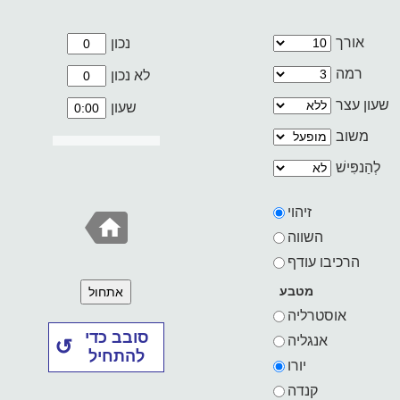
אורך
נכון
רמה
לא נכון
שעון עצר
שעון
משוב
לְהַנפִּישׁ
זיהוי
השווה
הרכיבו עודף
מטבע
אתחול
אוסטרליה
סובב כדי
אנגליה
להתחיל
יורו
קנדה