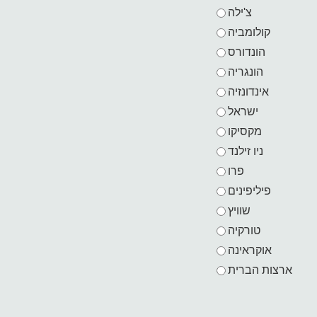
צ'ילה
קולומביה
הונדורס
הונגריה
אינדונזיה
ישראל
מקסיקו
ניו זילנד
פרו
פיליפינים
שוויץ
טורקיה
אוקראינה
ארצות הברית