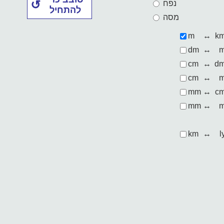
נפח
להתחיל
מסה
m
↔
k
dm
↔
cm
↔
d
cm
↔
mm
↔
c
mm
↔
km
↔
l