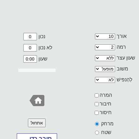
אורך
נכון
רמה
לא נכון
שעון עצר
שעון
משוב
לְהַנפִּישׁ
המרה
חיבור
חיסור
אתחול
מרחק
שטח
סובב כדי