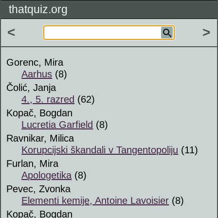
thatquiz.org
<
>
Gorenc, Mira
Aarhus
(8)
Čolić, Janja
4., 5. razred
(62)
Kopač, Bogdan
Lucretia Garfield
(8)
Ravnikar, Milica
Korupcijski škandali v Tangentopoliju
(11)
Furlan, Mira
Apologetika
(8)
Pevec, Zvonka
Elementi kemije, Antoine Lavoisier
(8)
Kopač, Bogdan