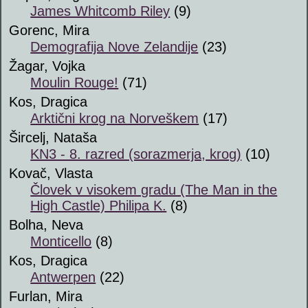
James Whitcomb Riley
(9)
Gorenc, Mira
Demografija Nove Zelandije
(23)
Žagar, Vojka
Moulin Rouge!
(71)
Kos, Dragica
Arktični krog na Norveškem
(17)
Šircelj, Nataša
KN3 - 8. razred (sorazmerja, krog)
(10)
Kovač, Vlasta
Človek v visokem gradu (The Man in the
High Castle) Philipa K.
(8)
Bolha, Neva
Monticello
(8)
Kos, Dragica
Antwerpen
(22)
Furlan, Mira