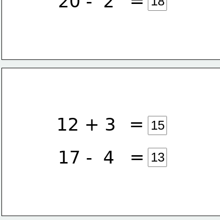
=
20 -  2
=
12 + 3
=
17 -  4