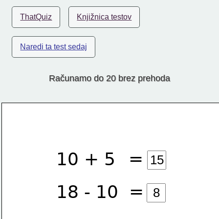
ThatQuiz
Knjižnica testov
Naredi ta test sedaj
Računamo do 20 brez prehoda
=
10 + 5
=
18 - 10