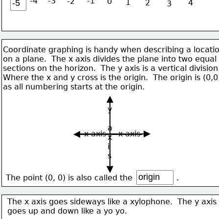
-4
-3
-1
-2
0
1
2
4
3
Coordinate graphing is handy when describing a locati
on a plane.  The x axis divides the plane into two equal 
sections on the horizon.  The y axis is a vertical division
Where the x and y cross is the origin.  The origin is (0,0
as all numbering starts at the origin.
y
a
x axis     x axis
x
i
s
The point (0, 0) is also called the                  .
The x axis goes sideways like a xylophone.  The y axis 
goes up and down like a yo yo.