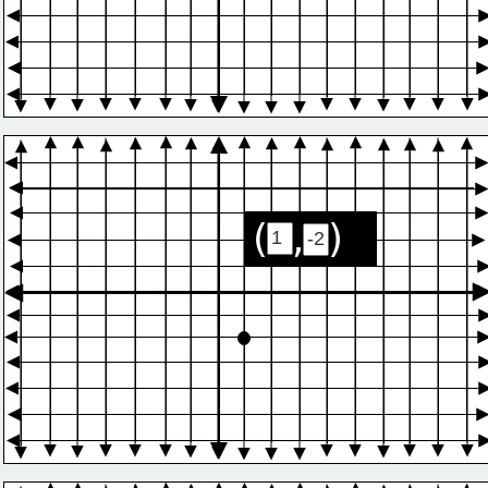
(  ,  )