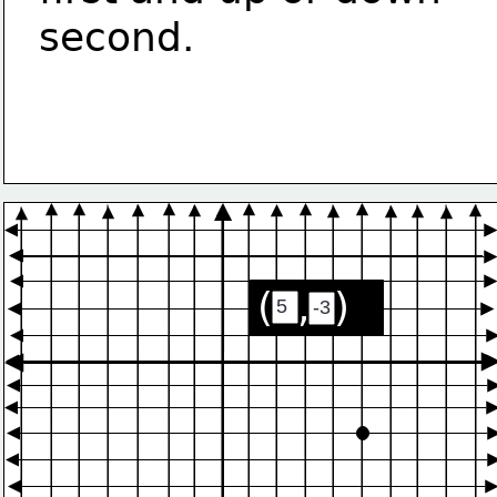
second.
(  ,  )