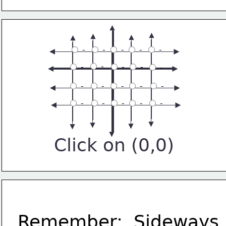
 -
 -
 -
 -
 -
 -
 -
 -
 -
 -
 -
 -
 -
 -
 -
 -
 -
 -
 -
 -
Click on (0,0)
Remember:  Sideways 