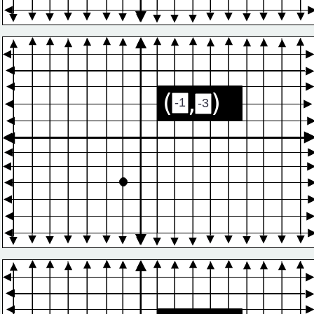
(  ,  )