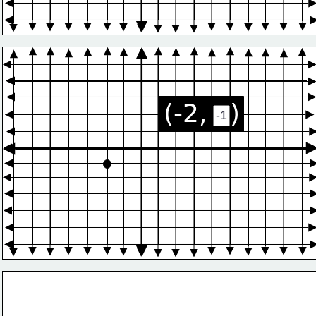
(-2,   )