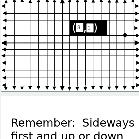
(  ,  )
Remember:  Sideways 
first and up or down 