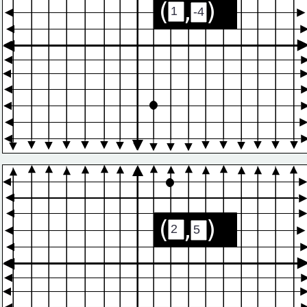
(  ,  )
(  ,  )