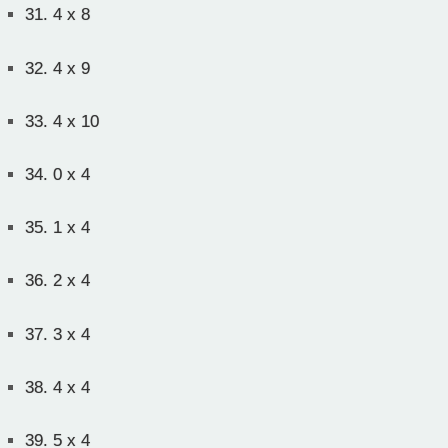
31.
4 x 8
32.
4 x 9
33.
4 x 10
34.
0 x 4
35.
1 x 4
36.
2 x 4
37.
3 x 4
38.
4 x 4
39.
5 x 4