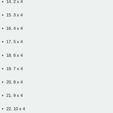
14.
2 x 4
15.
3 x 4
16.
4 x 4
17.
5 x 4
18.
6 x 4
19.
7 x 4
20.
8 x 4
21.
9 x 4
22.
10 x 4