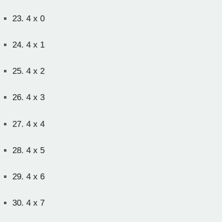
23.
4 x 0
24.
4 x 1
25.
4 x 2
26.
4 x 3
27.
4 x 4
28.
4 x 5
29.
4 x 6
30.
4 x 7