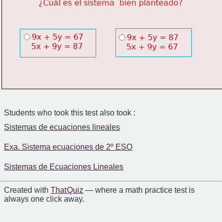
¿Cuál es el sistema  bien planteado?
9x + 5y = 67
9x + 5y = 87
    5x + 9y = 87
    5x + 9y = 67
Students who took this test also took :
Sistemas de ecuaciones lineales
Exa. Sistema ecuaciones de 2º ESO
Sistemas de Ecuaciones Lineales
Created with
That Quiz
— where a math practice test is
always one click away.