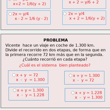
      x + 2 = y/6 + 2
     x+2 = 1/6(y + 2)
 2x = y/4
2x = y/4
      x + 2 = 1/6(y + 2)
      x - 2 = 1/6 (y - 2)
PROBLEMA
Vicente  hace un viaje en coche de 1.300 km.
Divide el recorrido en dos etapas, de forma que en
la primera recorre 72 km más que en la segunda.
              ¿Cuánto recorrió en cada etapa?
¿Cuál es el sistema  bien planteado?
x + y  = 72
x + y = 1.300
    x  -  y  = 1.300
    x  -  y = 72
x + y = 1.300
x + y = 1.228
    x  -  y = 1.228
    x  -  y = 1.300