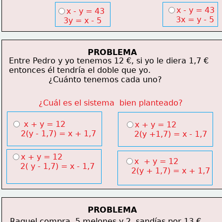
x - y = 43
x - y = 43
    3x = y - 5
   3y = x - 5
PROBLEMA
Entre Pedro y yo tenemos 12 €, si yo le diera 1,7 €
entonces él tendría el doble que yo.
                ¿Cuánto tenemos cada uno?
¿Cuál es el sistema  bien planteado?
 x + y = 12
x + y = 12
    2(y - 1,7) = x + 1,7
    2(y +1,7) = x - 1,7
x + y = 12
x  + y = 12
    2( y - 1,7) = x - 1,7
   2(y + 1,7) = x + 1,7
PROBLEMA
Raquel compra  5 melones y 2  sandías por 13 €.