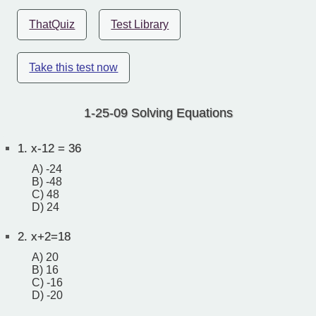
ThatQuiz
Test Library
Take this test now
1-25-09 Solving Equations
1.
x-12 = 36
A) -24
B) -48
C) 48
D) 24
2.
x+2=18
A) 20
B) 16
C) -16
D) -20