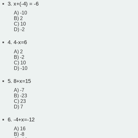
3.
x+(-4) = -6
A) -10
B) 2
C) 10
D) -2
4.
4-x=6
A) 2
B) -2
C) 10
D) -10
5.
8+x=15
A) -7
B) -23
C) 23
D) 7
6.
-4+x=-12
A) 16
B) -8