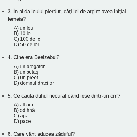
3.
În pilda leului pierdut, câţi lei de argint avea iniţial
femeia?
A) un leu
B) 10 lei
C) 100 de lei
D) 50 de lei
4.
Cine era Beelzebul?
A) un dregător
B) un sutaş
C) un preot
D) domnul dracilor
5.
Ce caută duhul necurat când iese dintr-un om?
A) alt om
B) odihnă
C) apă
D) pace
6.
Care vânt aducea zăduful?