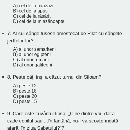
A) cel de la miazăzi
B) cel de la apus
C) cel de la răsărit
D) cel de la miazănoapte
7.
Al cui sânge fusese amestecat de Pilat cu sângele
jertfelor lor?
A) al unor samariteni
B) al unor egipteni
C) al unor romani
D) al unor galileeni
8.
Peste câţi inşi a căzut turnul din Siloam?
A) peste 12
B) peste 18
C) peste 20
D) peste 15
9.
Care este cuvântul lipsă: „Cine dintre voi, dacă-i
cade copilul sau ...în fântână, nu-l va scoate îndată
afară, în ziua Sabatului?"?