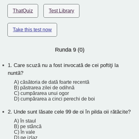
ThatQuiz
Test Library
Take this test now
Runda 9 (0)
1.
Care scuză nu a fost invocată de cei poftiţi la
nuntă?
A) căsătoria de dată foarte recentă
B) păstrarea zilei de odihnă
C) cumpărarea unui ogor
D) cumpărarea a cinci perechi de boi
2.
Unde sunt lăsate cele 99 de oi în pilda oii rătăcite?
A) în staul
B) pe stâncă
C) în vale
D) pe izlaz