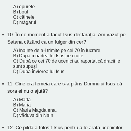
A) epurele
B) boul
C) câinele
D) măgarul
10.
În ce moment a făcut Isus declaraţia: Am văzut pe
Satana căzând ca un fulger din cer?
A) Inainte de a-i trimite pe cei 70 în lucrare
B) După moartea lui Isus pe cruce
C) După ce cei 70 de ucenici au raportat că dracii le
sunt supuşi
D) După învierea lui Isus
11.
Cine era femeia care s-a plâns Domnului Isus că
sora ei nu o ajută?
A) Marta
B) Maria
C) Maria Magdalena.
D) văduva din Nain
12.
Ce pildă a folosit Isus pentru a le arăta ucenicilor