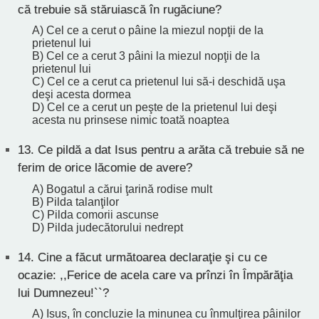
că trebuie să stăruiască în rugăciune?
A) Cel ce a cerut o pâine la miezul nopţii de la
prietenul lui
B) Cel ce a cerut 3 pâini la miezul nopţii de la
prietenul lui
C) Cel ce a cerut ca prietenul lui să-i deschidă uşa
deşi acesta dormea
D) Cel ce a cerut un peşte de la prietenul lui deşi
acesta nu prinsese nimic toată noaptea
13.
Ce pildă a dat Isus pentru a arăta că trebuie să ne
ferim de orice lăcomie de avere?
A) Bogatul a cărui ţarină rodise mult
B) Pilda talanţilor
C) Pilda comorii ascunse
D) Pilda judecătorului nedrept
14.
Cine a făcut următoarea declaraţie şi cu ce
ocazie: ,,Ferice de acela care va prînzi în Împărăţia
lui Dumnezeu!``?
A) Isus, în concluzie la minunea cu înmulţirea pâinilor