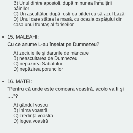
B) Unul dintre apostoli, după minunea înmulţirii
pâinilor
C) Un ascultător, după rostirea pildei cu săracul Lazăr
D) Unul care stătea la masă, cu ocazia ospăţului din
casa unui fruntaş al fariseilor
15.
MALEAHI:
Cu ce anume L-au înșelat pe Dumnezeu?
A) zeciuielile şi darurile de mâncare
B) neascultarea de Dumnezeu
C) nepăzirea Sabatului
D) nepăzirea poruncilor
16.
MATEI:
”Pentru că unde este comoara voastră, acolo va fi şi
....”?
A) gândul vostru
B) inima voastră
C) credința voastră
D) legea voastră