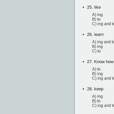
25.
like
A) ing
B) to
C) ing and t
26.
learn
A) ing and t
B) ing
C) to
27.
Know how
A) to
B) ing
C) ing and t
28.
keep
A) ing
B) to
C) ing and t