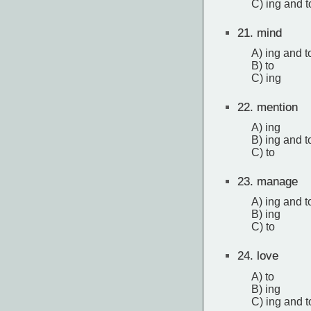
C) ing and t
21.
mind
A) ing and t
B) to
C) ing
22.
mention
A) ing
B) ing and t
C) to
23.
manage
A) ing and t
B) ing
C) to
24.
love
A) to
B) ing
C) ing and t