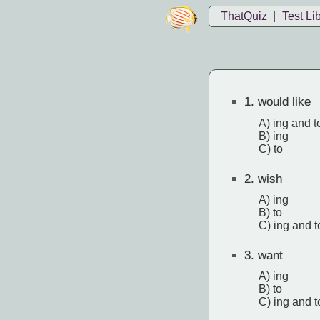
ThatQuiz
|
Test Li
1.
would like
A) ing and t
B) ing
C) to
2.
wish
A) ing
B) to
C) ing and t
3.
want
A) ing
B) to
C) ing and t