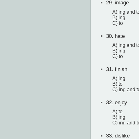
29.
image
A) ing and t
B) ing
C) to
30.
hate
A) ing and t
B) ing
C) to
31.
finish
A) ing
B) to
C) ing and t
32.
enjoy
A) to
B) ing
C) ing and t
33.
dislike