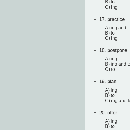
B) to
C) ing
17.
practice
A) ing and t
B) to
C) ing
18.
postpone
A) ing
B) ing and t
C) to
19.
plan
A) ing
B) to
C) ing and t
20.
offer
A) ing
B) to