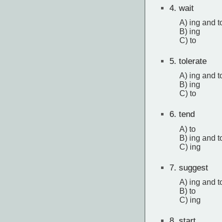
4.
wait
A) ing and t
B) ing
C) to
5.
tolerate
A) ing and t
B) ing
C) to
6.
tend
A) to
B) ing and t
C) ing
7.
suggest
A) ing and t
B) to
C) ing
8.
start