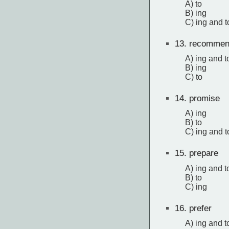
A) to
B) ing
C) ing and t
13.
recommen
A) ing and t
B) ing
C) to
14.
promise
A) ing
B) to
C) ing and t
15.
prepare
A) ing and t
B) to
C) ing
16.
prefer
A) ing and t