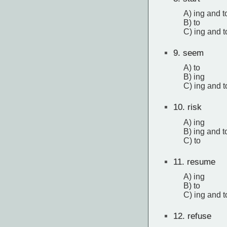
A) ing and t
B) to
C) ing and t
9.
seem
A) to
B) ing
C) ing and t
10.
risk
A) ing
B) ing and t
C) to
11.
resume
A) ing
B) to
C) ing and t
12.
refuse