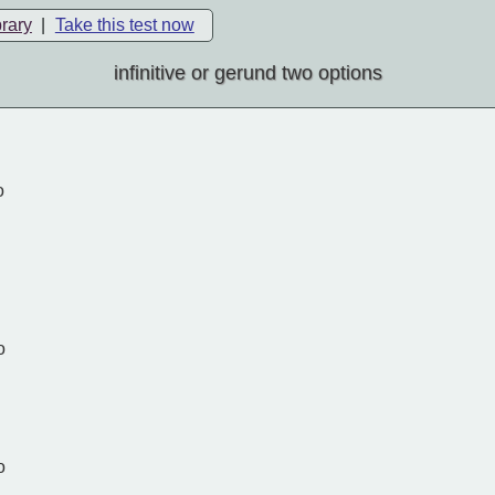
brary
|
Take this test now
infinitive or gerund two options
o
o
o