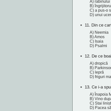
A) rabinului
B) îngrijitoru
C) a pus-o s
D) unui uce
11.
Din ce cart
A) Neemia
B) Amos
C) Isaia
D) Psalmi
12.
De ce boal
A) dropică
B) Parkinso
C) lepră
D) friguri ma
13.
Ce i-a spu
A) Înapoia 
B) Vino dup
C) Stai linișt
D) Pacea să 