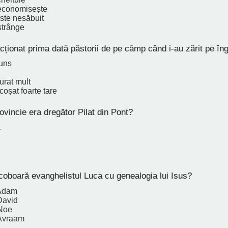
 economisește
ste nesăbuit
strânge
ionat prima dată păstorii de pe câmp când i-au zărit pe îng
uns
urat mult
coșat foarte tare
vincie era dregător Pilat din Pont?
a
oboară evanghelistul Luca cu genealogia lui Isus?
 Adam
David
 Noe
 Avraam