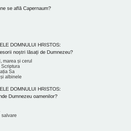
une se află Capernaum?
ELE DOMNULUI HRISTOS:
esorii noștri lăsați de Dumnezeu?
, marea și cerul
i Scriptura
ația Sa
 și albinele
ELE DOMNULUI HRISTOS:
unde Dumnezeu oamenilor?
a
 salvare