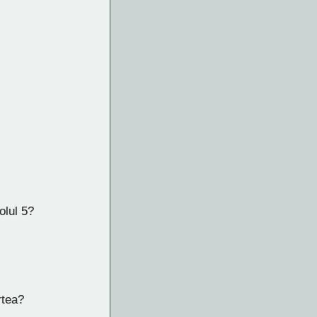
olul 5?
rtea?