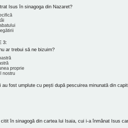
ntrat Isus în sinagoga din Nazaret?
cifică
tâi
abatului
egătirii
 3:
u ar trebui să ne bizuim?
oastră
astră
unea proprie
l nostru
 au fost umplute cu pești după pescuirea minunată din capit
itit în sinagogă din cartea lui Isaia, cui i-a înmânat Isus ca