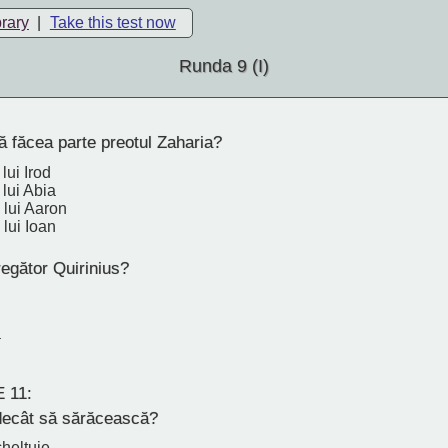
brary
|
Take this test now
Runda 9 (I)
 făcea parte preotul Zaharia?
lui Irod
 lui Abia
 lui Aaron
 lui Ioan
egător Quirinius?
a
 11:
decât să sărăcească?
cheltuie