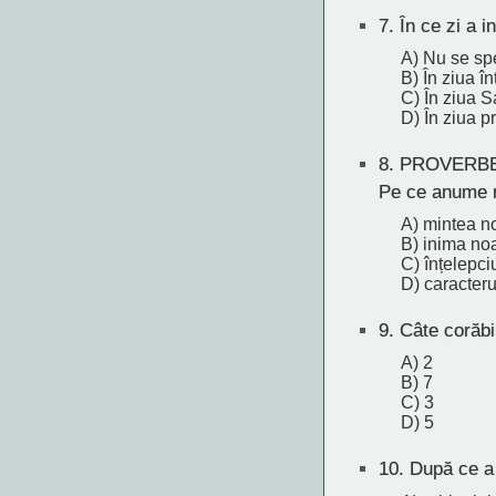
7.
În ce zi a i
A) Nu se spe
B) În ziua în
C) În ziua S
D) În ziua pr
8.
PROVERBE
Pe ce anume n
A) mintea n
B) inima no
C) înțelepci
D) caracteru
9.
Câte corăbii
A) 2
B) 7
C) 3
D) 5
10.
După ce a c