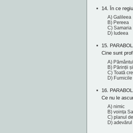
14.
În ce regi
A) Galileea
B) Pereea
C) Samaria
D) Iudeea
15.
PARABOL
Cine sunt prof
A) Pământul
B) Părinții ș
C) Toată cre
D) Furnicile
16.
PARABOL
Ce nu le asc
A) nimic
B) voința S
C) planul de
D) adevărul