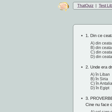
ThatQuiz
|
Test Li
1.
Din ce ceată
A) din ceata 
B) din ceata
C) din ceata
D) din ceata
2.
Unde era dr
A) în Liban
B) în Siria
C) în Antali
D) în Egipt
3.
PROVERBE
Cine nu face 
A) cel care 