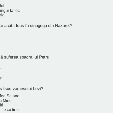
lui
ingur la loc
nic
e a citit Isus în sinagoga din Nazaret?
ă suferea soacra lui Petru
n
ri
s Isus vameșului Levi?
Mea Satano
ă Mine!
it!
fie cu tine