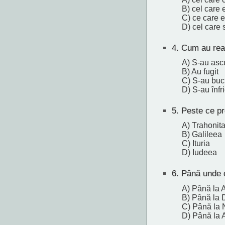
B) cel care
C) ce care e
D) cel care 
4.
Cum au reacț
A) S-au asc
B) Au fugit
C) S-au buc
D) S-au înfri
5.
Peste ce pro
A) Trahonit
B) Galileea
C) Ituria
D) Iudeea
6.
Până unde c
A) Până la
B) Până la 
C) Până la
D) Până la