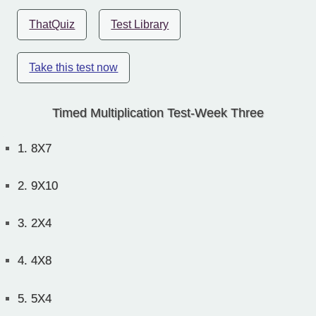
ThatQuiz
Test Library
Take this test now
Timed Multiplication Test-Week Three
1.
8X7
2.
9X10
3.
2X4
4.
4X8
5.
5X4