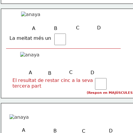
C
D
A
B
La meitat més un
C
A
D
B
El resultat de restar cinc a la seva 
tercera part
(Respon en MAJÚSCULES
A
B
D
C