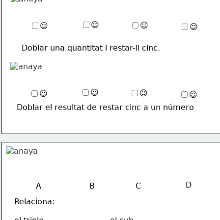
☺
☺
☺
☺
Doblar una quantitat i restar-li cinc.
☺
☺
☺
☺
Doblar el resultat de restar cinc a un número
D
A
B
C
Relaciona: