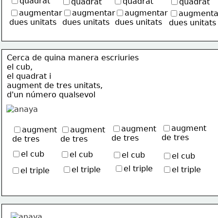
quadrat
quadrat
quadrat
quadrat
augmentar
augmentar
augmentar
augmenta
dues unitats
dues unitats
dues unitats
dues unitats
Cerca de quina manera escriuries 
el cub, 
el quadrat i
augment de tres unitats, 
d'un número qualsevol
augment
augment
augment
augment
de tres
de tres
de tres
de tres
el cub
el cub
el cub
el cub
el triple
el triple
el triple
el triple