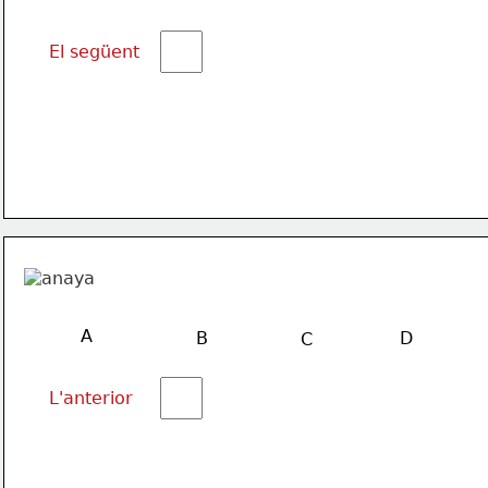
El següent
A
B
D
C
L'anterior