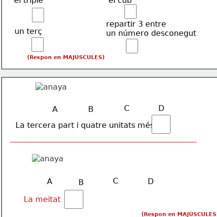
el triple   
el cub
repartir 3 entre
un terç
un número desconegut
(Respon en MAJÚSCULES)
C
D
A
B
La tercera part i quatre unitats més
C
A
D
B
La meitat
(Respon en MAJÚSCULES