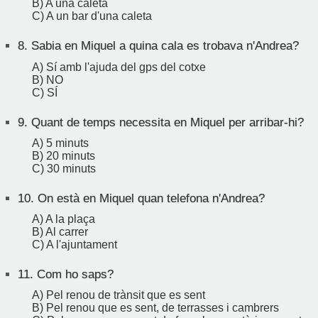
B) A una caleta
C) A un bar d'una caleta
8.
Sabia en Miquel a quina cala es trobava n'Andrea?
A) Sí amb l'ajuda del gps del cotxe
B) NO
C) SÍ
9.
Quant de temps necessita en Miquel per arribar-hi?
A) 5 minuts
B) 20 minuts
C) 30 minuts
10.
On està en Miquel quan telefona n'Andrea?
A) A la plaça
B) Al carrer
C) A l'ajuntament
11.
Com ho saps?
A) Pel renou de trànsit que es sent
B) Pel renou que es sent, de terrasses i cambrers