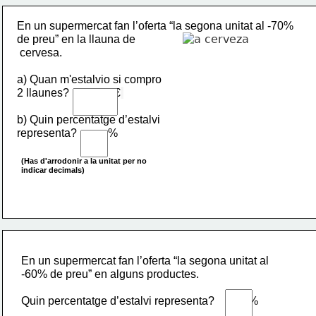
En un supermercat fan l’oferta “la segona unitat al -70% 
de preu” en la llauna de
 cervesa.
a) Quan m'estalvio si compro 
2 llaunes?                €
b) Quin percentatge d’estalvi 
representa?           %
(Has d'arrodonir a la unitat per 
no 
indicar 
decimals)
En un supermercat fan l’oferta “la segona unitat al 
-60% de preu” en alguns productes.
Quin percentatge d’estalvi representa?            %      