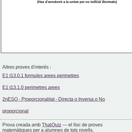
(Has d'arrodonir a la unitat per 
no indicar 
decimals)
Altres proves d'interés :
E1 t13.0.1 formules arees perimetres
E1 t13.1.0 perimetres arees
2nESO - Proporcionalitat - Directa o Inversa o No
proporcional
Prova creada amb
That Quiz
— el lloc de proves
matemàtiques per a alumnes de tots nivells.