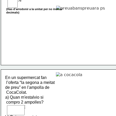
           %
(Has d'arrodonir a la unitat per no indicar 
decimals)
En un supermercat fan
 l’oferta “la segona a meitat
de preu” en l'ampolla de
 CocaColat.
a) Quan m'estalvio si
 compro 2 ampolles?              
                 €