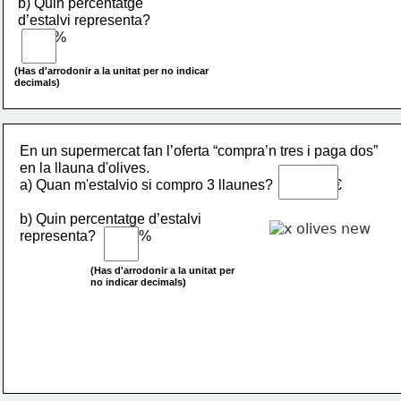
b) Quin percentatge 
d’estalvi representa?            
          %       
(Has d'arrodonir a la unitat per no indicar 
decimals)
En un supermercat fan l’oferta “compra’n tres i paga dos” 
en la llauna d'olives.
a) Quan m'estalvio si compro 3 llaunes?                 €
b) Quin percentatge d’estalvi 
representa?            %
(Has d'arrodonir a la unitat per
no indicar 
decimals)