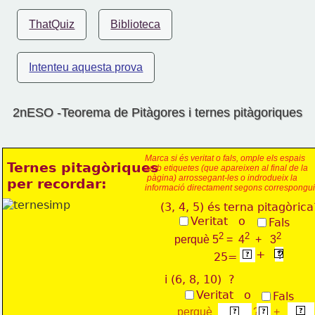
ThatQuiz
Biblioteca
Intenteu aquesta prova
2nESO -Teorema de Pitàgores i ternes pitàgoriques
Marca si és veritat o fals, omple els espais 
Ternes pitagòriques 
amb etiquetes (que apareixen al final de la
 pàgina) arrossegant-les o indrodueix la 
per recordar:
informació 
directament segons correspongui
(3, 4, 5) és terna pitagòrica
Veritat   o
Fals
2
2
2
perquè 5
 =  4
  +   3
+
9
?   
16
?
?
25=
?
i (6, 8, 10)  ?
Veritat   o 
Fals
2
2
2
+ 8
perquè     ?  =   ?     +   ?   
10
 =
6
?
?
?