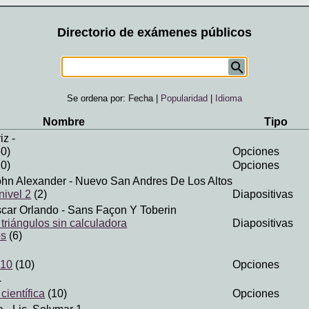
Directorio de exámenes públicos
Se ordena por:
Fecha
|
Popularidad
|
Idioma
Nombre
Tipo
iz
-
0)
Opciones
0)
Opciones
ohn Alexander
- Nuevo San Andres De Los Altos
nivel 2
(2)
Diapositivas
scar Orlando
- Sans Façon Y Toberin
triángulos sin calculadora
Diapositivas
os
(6)
n10
(10)
Opciones
-
científica
(10)
Opciones