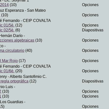
a
- Lic. Solymar 1
 2014
(10)
Opciones
Luz Esperanza
- San Mateo
l
(10)
Opciones
sé Fernando
- CEIP COVALTA
ic 01/5è.
(12)
Opciones
ic 02/5è.
(6)
Diapositivas
Hernán Darío
-
acciones algebraicas
(10)
Opciones
co
-
a circulatorio
(40)
Opciones
el Mar Rojo
(17)
Opciones
sé Fernando
- CEIP COVALTA
ic 01/6è.
(20)
Opciones
Henry
- Alberto Santofimio C.
regla ortográfica
(12)
Diapositivas
nio Luis
-
2
(10)
Opciones
1
(10)
Opciones
 Los Guardias
-
15)
Opciones