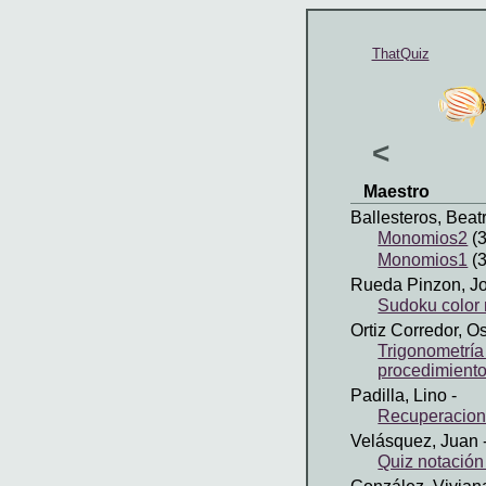
ThatQuiz
<
Maestro
Ballesteros, Beatr
Monomios2
(3
Monomios1
(3
Rueda Pinzon, J
Sudoku color 
Ortiz Corredor, O
Trigonometría 
procedimient
Padilla, Lino
-
Recuperacio
Velásquez, Juan
Quiz notación 