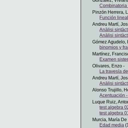
González, Vivian
Combinatoria
Pinzón Herrera, 
Función linea
Andreu Martí, Jo
Anàlisi sintàct
Anàlisi sintàct
Gómez Agudelo, 
binomios y fr
Martínez, Francis
Examen sistem
Olivares, Enzo
-
La travesía d
Andreu Martí, Jo
Anàlisi sintàct
Alonso Trujillo, 
Acentuación - 
Luque Ruiz, Anto
test algebra 0
test algebra 0
Murcia, María De
Edad media
(