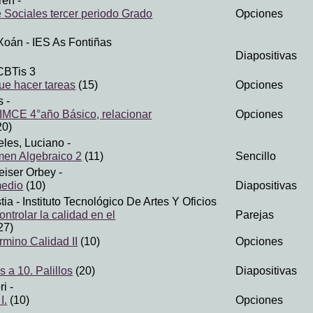
ren
-
 Sociales tercer periodo Grado
Opciones
 Xoán
- IES As Fontiñas
Diapositivas
CBTis 3
ue hacer tareas
(15)
Opciones
s
-
IMCE 4°año Básico, relacionar
Opciones
20)
les, Luciano
-
men Algebraico 2
(11)
Sencillo
eiser Orbey
-
medio
(10)
Diapositivas
tia
- Instituto Tecnológico De Artes Y Oficios
rolar la calidad en el
Parejas
27)
rmino Calidad II
(10)
Opciones
a 10. Palillos
(20)
Diapositivas
ri
-
I.
(10)
Opciones