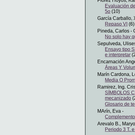
Florez Hoyos, Ka
Evaluación de
5o
(10)
García Carballo,
Repaso VI
(6)
Pineda, Carlos
- 
No solo hay q
Sepulveda, Ulise
Ensayo tipo S
e interpretar
(
Encarnación Ange
Áreas Y Volu
Marín Cardona, L
Media O Pro
Ramirez, Ing. Cris
SÍMBOLOS Cont
mecanizado
(
Glosario de te
MArín, Eva
-
Complementos 
Arevalo B., Maryo
Periodo 3 T. e 