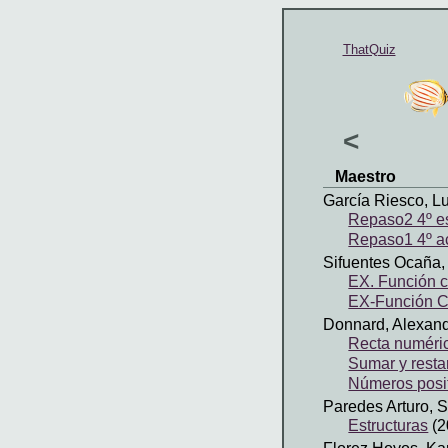
ThatQuiz
<
Maestro
García Riesco, L
Repaso2 4º e
Repaso1 4º a
Sifuentes Ocaña, 
EX. Función c
EX-Función Cu
Donnard, Alexan
Recta numéric
Sumar y resta
Números posit
Paredes Arturo, S
Estructuras
(2