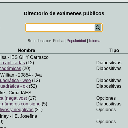
Directorio de exámenes públicos
Se ordena por:
Fecha
|
Popularidad
|
Idioma
Nombre
Tipo
uisa
- IES Gil Y Carrasco
so aplicadas
(12)
Diapositivas
cadémicas
(20)
Diapositivas
Willian
- 20854 - Jva
uadrática - wso
(12)
Diapositivas
adrática - ok
(52)
Diapositivas
dre
- Cima-IAES
a (negativos)
(17)
Opciones
r números con signo
(5)
Diapositivas
ivos y negativos
(21)
Opciones
irley
- I.e. Josefina
0)
Opciones