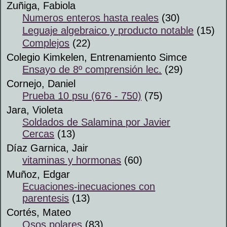
Zuñiga, Fabiola
Numeros enteros hasta reales
(30)
Leguaje algebraico y producto notable
(15)
Complejos
(22)
Colegio Kimkelen, Entrenamiento Simce
Ensayo de 8º comprensión lec.
(29)
Cornejo, Daniel
Prueba 10 psu (676 - 750)
(75)
Jara, Violeta
Soldados de Salamina por Javier
Cercas
(13)
Díaz Garnica, Jair
vitaminas y hormonas
(60)
Muñoz, Edgar
Ecuaciones-inecuaciones con
parentesis
(13)
Cortés, Mateo
Osos polares
(83)