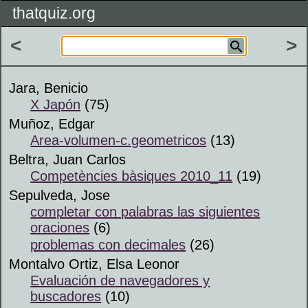
thatquiz.org
<
>
Jara, Benicio
X Japón
(75)
Muñoz, Edgar
Area-volumen-c.geometricos
(13)
Beltra, Juan Carlos
Competències bàsiques 2010_11
(19)
Sepulveda, Jose
completar con palabras las siguientes
oraciones
(6)
problemas con decimales
(26)
Montalvo Ortiz, Elsa Leonor
Evaluación de navegadores y
buscadores
(10)