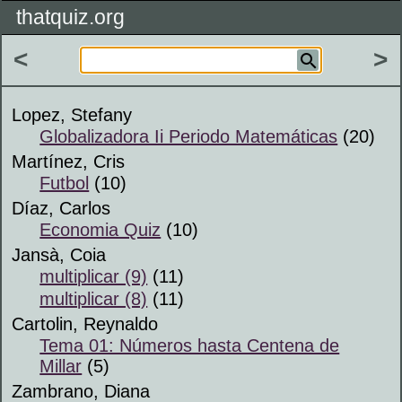
thatquiz.org
<
>
Lopez, Stefany
Globalizadora Ii Periodo Matemáticas
(20)
Martínez, Cris
Futbol
(10)
Díaz, Carlos
Economia Quiz
(10)
Jansà, Coia
multiplicar (9)
(11)
multiplicar (8)
(11)
Cartolin, Reynaldo
Tema 01: Números hasta Centena de
Millar
(5)
Zambrano, Diana