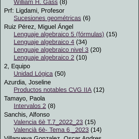
William H. Gass
(8)
Prf: Ligdami, Profesor
Sucesiones geométricas
(6)
Ruiz Pérez, Miguel Ángel
Lenguaje algebraico 5 (fórmulas)
(15)
Lenguaje algebraico 4
(34)
Lenguaje algebraico nivel 3
(20)
Lenguaje algebraico 2
(10)
2, Equipo
Unidad Lógica
(50)
Azurdia, Joseline
Productos notables CVG IIA
(12)
Tamayo, Paola
Intervalos 2
(8)
Sanchis, Alfonso
Valencia 6è T.7_2022_23
(15)
Valencià 6è- Tema 6 _2023
(14)
Villanueva Gonzalez, Oscar Andres