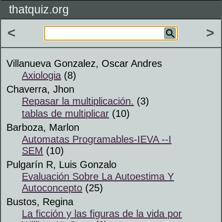
thatquiz.org
<
>
Villanueva Gonzalez, Oscar Andres
Axiologia
(8)
Chaverra, Jhon
Repasar la multiplicación.
(3)
tablas de multiplicar
(10)
Barboza, Marlon
Automatas Programables-IEVA --I
SEM
(10)
Pulgarín R, Luis Gonzalo
Evaluación Sobre La Autoestima Y
Autoconcepto
(25)
Bustos, Regina
La ficción y las figuras de la vida por