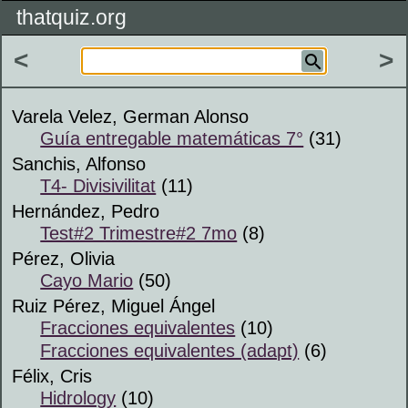
thatquiz.org
<
>
Varela Velez, German Alonso
Guía entregable matemáticas 7°
(31)
Sanchis, Alfonso
T4- Divisivilitat
(11)
Hernández, Pedro
Test#2 Trimestre#2 7mo
(8)
Pérez, Olivia
Cayo Mario
(50)
Ruiz Pérez, Miguel Ángel
Fracciones equivalentes
(10)
Fracciones equivalentes (adapt)
(6)
Félix, Cris
Hidrology
(10)