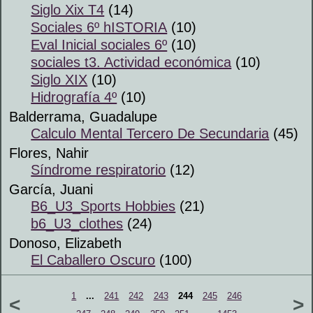
Siglo Xix T4
(14)
Sociales 6º hISTORIA
(10)
Eval Inicial sociales 6º
(10)
sociales t3. Actividad económica
(10)
Siglo XIX
(10)
Hidrografía 4º
(10)
Balderrama, Guadalupe
Calculo Mental Tercero De Secundaria
(45)
Flores, Nahir
Síndrome respiratorio
(12)
García, Juani
B6_U3_Sports Hobbies
(21)
b6_U3_clothes
(24)
Donoso, Elizabeth
El Caballero Oscuro
(100)
1
...
241
242
243
244
245
246
<
>