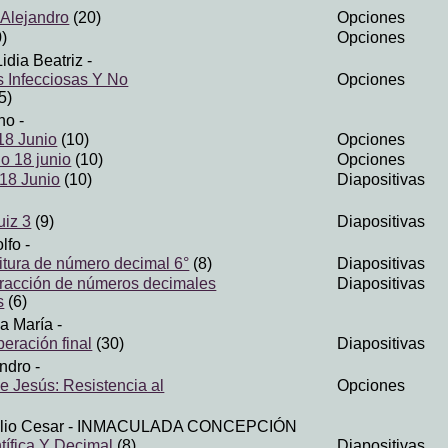
 Alejandro
(20)
Opciones
)
Opciones
idia Beatriz
-
 Infecciosas Y No
Opciones
5)
no
-
18 Junio
(10)
Opciones
o 18 junio
(10)
Opciones
18 Junio
(10)
Diapositivas
uiz 3
(9)
Diapositivas
lfo
-
ritura de número decimal 6°
(8)
Diapositivas
tracción de números decimales
Diapositivas
s
(6)
na María
-
peración final
(30)
Diapositivas
ndro
-
de Jesús: Resistencia al
Opciones
lio Cesar
- INMACULADA CONCEPCIÓN
tífica Y Decimal
(8)
Diapositivas