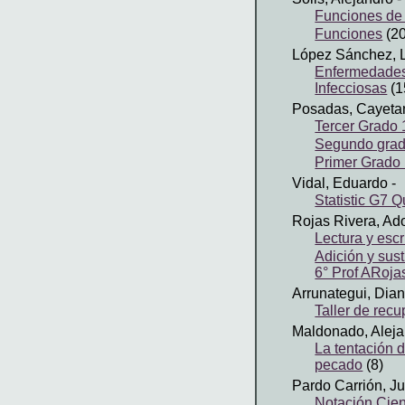
Funciones de
Funciones
(20
López Sánchez, L
Enfermedades
Infecciosas
(1
Posadas, Cayeta
Tercer Grado 
Segundo grad
Primer Grado 
Vidal, Eduardo
-
Statistic G7 Q
Rojas Rivera, Ado
Lectura y esc
Adición y sus
6° Prof ARoja
Arrunategui, Dia
Taller de recu
Maldonado, Aleja
La tentación 
pecado
(8)
Pardo Carrión, Ju
Notación Cien