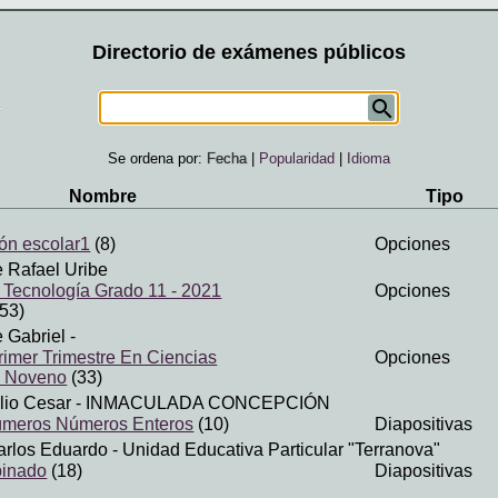
Directorio de exámenes públicos
Se ordena por:
Fecha
|
Popularidad
|
Idioma
Nombre
Tipo
ión escolar1
(8)
Opciones
e Rafael Uribe
 Tecnología Grado 11 - 2021
Opciones
53)
e Gabriel
-
imer Trimestre En Ciencias
Opciones
a Noveno
(33)
lio Cesar
- INMACULADA CONCEPCIÓN
números Números Enteros
(10)
Diapositivas
Carlos Eduardo
- Unidad Educativa Particular "Terranova"
inado
(18)
Diapositivas