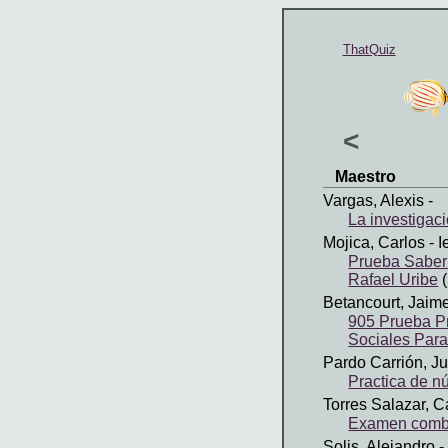
ThatQuiz
<
Maestro
Vargas, Alexis
-
La investigac
Mojica, Carlos
- I
Prueba Saber
Rafael Uribe
(
Betancourt, Jaim
905 Prueba Pr
Sociales Par
Pardo Carrión, Ju
Practica de 
Torres Salazar, 
Examen comb
Solis, Alejandro
-