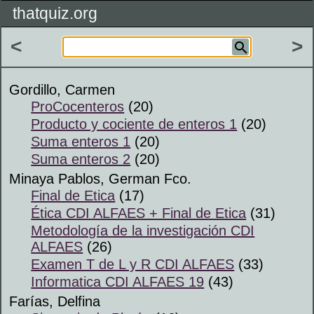
thatquiz.org
<
>
Gordillo, Carmen
ProCocenteros
(20)
Producto y cociente de enteros 1
(20)
Suma enteros 1
(20)
Suma enteros 2
(20)
Minaya Pablos, German Fco.
Final de Etica
(17)
Ética CDI ALFAES + Final de Etica
(31)
Metodología de la investigación CDI
ALFAES
(26)
Examen T de L y R CDI ALFAES
(33)
Informatica CDI ALFAES 19
(43)
Farías, Delfina