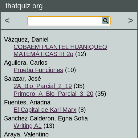
thatquiz.org
<
>
Vázquez, Daniel
COBAEM PLANTEL HUANIQUEO
MATEMÁTICAS III 2p
(12)
Aguilera, Carlos
Prueba Funciones
(10)
Salazar, José
2A_Bio_Parcial_2_19
(35)
Primero_A_Bio_Parcial_3_20
(35)
Fuentes, Ariadna
El Capital de Karl Marx
(8)
Sanchez Calderon, Egna Sofia
Writing A1
(13)
Araya, Valentino