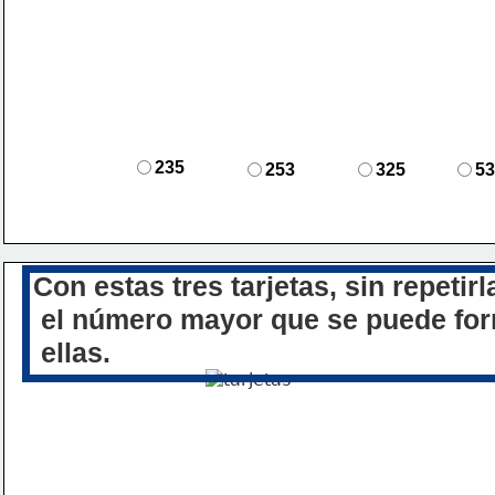
235
253
325
53
Con estas tres tarjetas, sin repetirl
 el número mayor que 
se puede 
fo
 ellas.