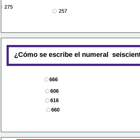
275
257
¿Cómo
se
escribe
el
numeral
seiscien
666
606
616
660