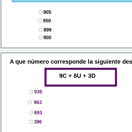
905
950
899
900
A que n
ú
mero corresponde la siguiente de
                            9
C
 + 6U + 3D
936
963
693
396