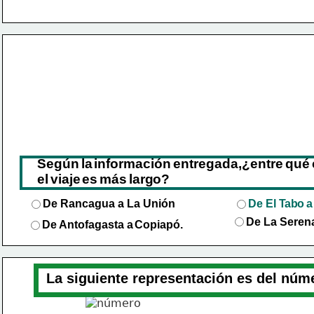
Según
la
información
entregada,
¿entre
qué
el
viaje
es
más
largo?
De El 
Tabo 
a
De Rancagua a La
Unión
De La Serena 
De Antofagasta a
Copiapó.
La siguiente representación es del núm