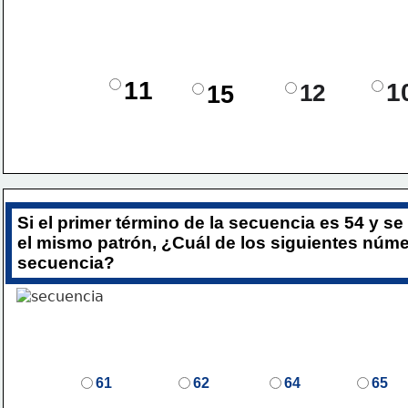
11
1
15
12
Si el primer término de la secuencia es 5
4
 y se
el mismo patrón, 
¿Cuál de los siguientes númer
secuencia?
61
62
64
65