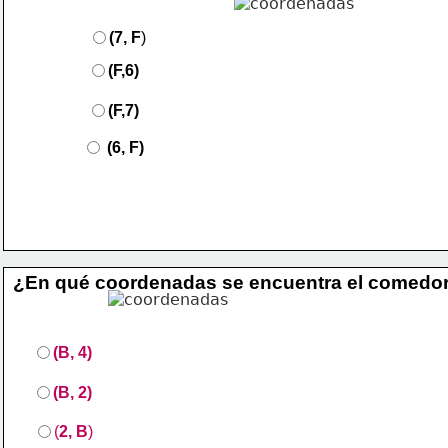
(7, F
)
(F,6)
(F,7)
(6, F)
¿En qué coordenadas se encuentra el comedor
(B, 4)   
(B, 2)    
(
2, B
)