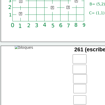
 D 
 A 
3
?
?
B= (5,2)
2
 B 
 F 
?
?
 C 
C= (1,1)
1
?
4
0
6
8
3
2
7
9
1
5
261 (escribe