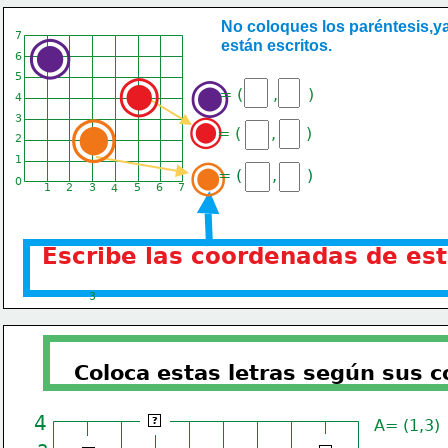
No coloques los paréntesis,y
◉
7
están escritos.
6
◉
◉
5
= (      ,      )
4
◉
◉
3
= (      ,      )
2
◉
1
= (      ,      )
0
1
2
3
5
6
7
4
Escribe las coordenadas de est
3
Coloca estas letras según sus 
 E 
4
?
A= (1,3)