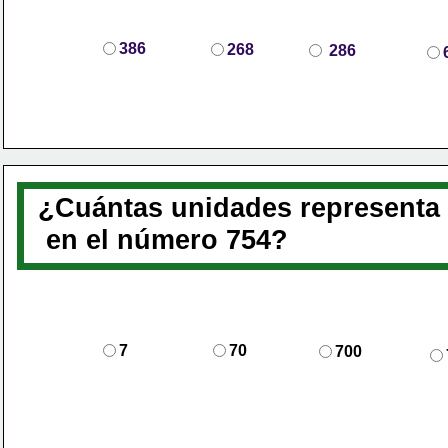
386
268
286
¿Cuántas unidades representa e
 en el número 754?
7
70
700