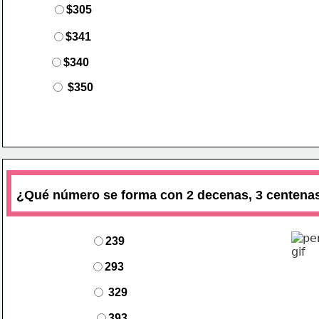
$305
$341
$340
$350
¿Qué número se forma con 2 decenas
,
 3 centena
2
39
293
329
393