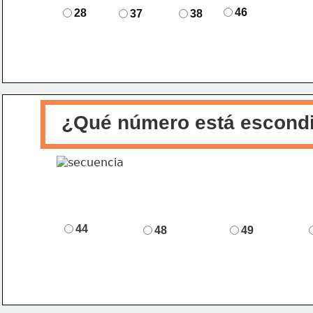
46
28
37
38
¿Qué número está escond
44
48
49