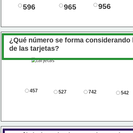
956
596
965
¿Qué número se forma considerando l
 de las tarjetas?
457
527
742
542