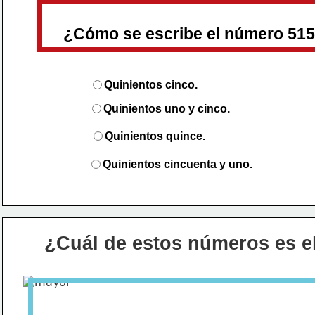
¿Cómo
se
escribe
el
número
51
Q
uinientos
cinco.
Quinientos uno y cinco.
Q
uinientos
quince.
Q
uinientos
cincuenta
y
uno.
¿Cuál de estos números es e