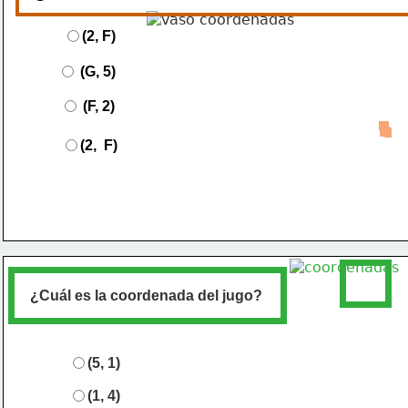
(2, F)
(G, 5)
(F, 2)
(2, 
F)
¿Cuál es la coordenada de
l jugo
?
(
5
, 
1
)
(
1
, 
4
)