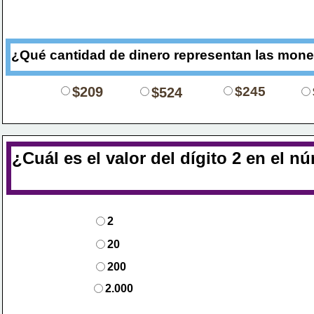
¿Qué cantidad de dinero representan las 
moned
$209
$245
$524
¿Cuál es el valor del dígito 2 en el 
2
20
200
2.000