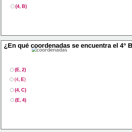
(4, B)
¿En qué coordenadas se encuentra el 4° 
(E, 2)    
(4
, E
)
(4, C)
(E, 4)   