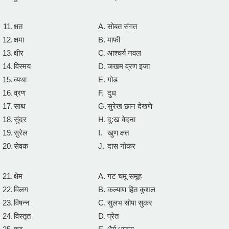
11.
क्षत
A.
सोबत संगत
12.
क्षमा
B.
माफी
13.
क्षीर
C.
आश्चर्य नवल
14.
विस्मय
D.
जखम व्रण इजा
15.
व्यथा
E.
गोड
16.
व्रण
F.
दुध
17.
साथ
G.
सुरेख छान देखणे
18.
सुंदर
H.
दु:ख वेदना
19.
सुरेल
I.
खुण क्षत
20.
सेवक
J.
दास नोकर
21.
क्षेम
A.
गट चमू समूह
22.
विलग
B.
कल्याण हित कुशल
23.
विषन्न
C.
सुलभ सोपा सुकर
24.
विस्तृत
D.
प्रेत