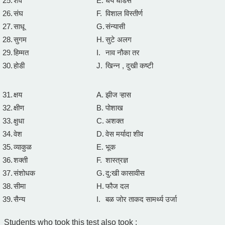
25.
शव
E.
धैर्य धाडस
26.
संघ
F.
विशाल विस्तीर्ण
27.
साधू
G.
संन्यासी
28.
सुगम
H.
सुटे अलग
29.
हिम्मत
I.
नाव नौका तर
30.
होडी
J.
खिन्न , दुखी कष्टी
31.
क्षय
A.
झीज ऱ्हास
32.
क्षीण
B.
पोशाख
33.
क्षुधा
C.
अशक्त
34.
वेश
D.
वेस मर्यादा शीव
35.
व्याकुळ
E.
भूक
36.
शक्ती
F.
शास्त्रज्ञ
37.
संशोधक
G.
दु:खी कासावीस
38.
सीमा
H.
फौज दल
39.
सैन्य
I.
बळ जोर ताकद सामर्थ्य उर्जा
Students who took this test also took :