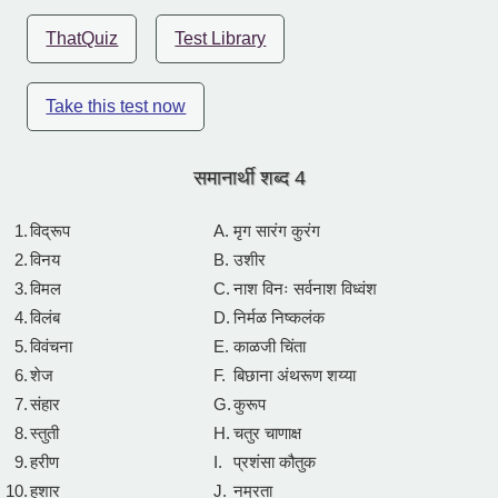
ThatQuiz
Test Library
Take this test now
समानार्थी शब्द 4
1.
विद्रूप
A.
मृग सारंग कुरंग
2.
विनय
B.
उशीर
3.
विमल
C.
नाश विनः सर्वनाश विध्वंश
4.
विलंब
D.
निर्मळ निष्कलंक
5.
विवंचना
E.
काळजी चिंता
6.
शेज
F.
बिछाना अंथरूण शय्या
7.
संहार
G.
कुरूप
8.
स्तुती
H.
चतुर चाणाक्ष
9.
हरीण
I.
प्रशंसा कौतुक
10.
हुशार
J.
नम्रता