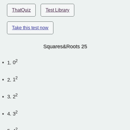
ThatQuiz
Test Library
Take this test now
Squares&Roots 25
2
1.
0
2
2.
1
2
3.
2
2
4.
3
2