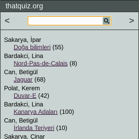
thatquiz.org
<
>
Sakarya, İpar
Doğa bilimleri
(55)
Bardakci, Lina
Nord-Pas-de-Calais
(8)
Can, Betigül
Jaguar
(68)
Polat, Kerem
Duvar-E
(42)
Bardakci, Lina
Kanarya Adaları
(100)
Can, Betigül
İrlanda Teriyeri
(10)
Sakarya, Çinar