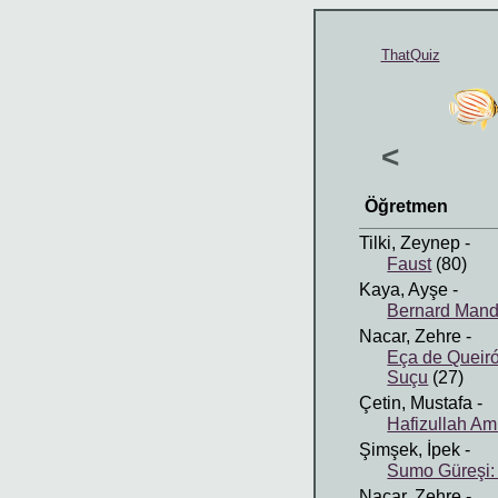
ThatQuiz
<
Öğretmen
Tilki, Zeynep
-
Faust
(80)
Kaya, Ayşe
-
Bernard Mande
Nacar, Zehre
-
Eça de Queiró
Suçu
(27)
Çetin, Mustafa
-
Hafizullah Am
Şimşek, İpek
-
Sumo Güreşi:
Nacar, Zehre
-