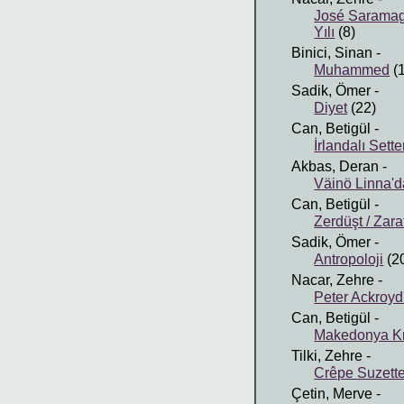
José Saramag
Yılı
(8)
Binici, Sinan
-
Muhammed
(
Sadik, Ömer
-
Diyet
(22)
Can, Betigül
-
İrlandalı Sette
Akbas, Deran
-
Väinö Linna'
Can, Betigül
-
Zerdüşt / Zarat
Sadik, Ömer
-
Antropoloji
(2
Nacar, Zehre
-
Peter Ackroy
Can, Betigül
-
Makedonya Kral
Tilki, Zehre
-
Crêpe Suzett
Çetin, Merve
-