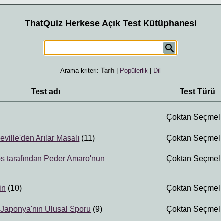
ThatQuiz Herkese Açık Test Kütüphanesi
Arama kriteri:
Tarih
|
Popülerlik
|
Dil
Test adı
Test Türü
Çoktan Seçmel
ville'den Arılar Masalı
(11)
Çoktan Seçmel
s tarafından Peder Amaro'nun
Çoktan Seçmel
in
(10)
Çoktan Seçmel
 Japonya'nın Ulusal Sporu
(9)
Çoktan Seçmel