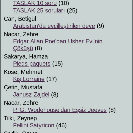
TASLAK 10 soru
(10)
TASLAK 25 soruları
(25)
Can, Betigül
Arabistan'da evcilleştirilen deve
(9)
Nacar, Zehre
Edgar Allan Poe'dan Usher Evi'nin
Çöküşü
(8)
Sakarya, Hamza
Pieds paquets
(15)
Köse, Mehmet
Kiş Lorraine
(17)
Çetin, Mustafa
Janusz Zajdel
(8)
Nacar, Zehre
P. G. Wodehouse'dan Eşsiz Jeeves
(8)
Tilki, Zeynep
Fellini Satyricon
(46)