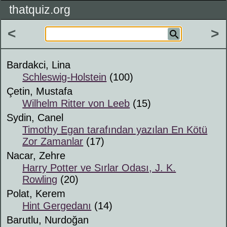
thatquiz.org
<
>
Bardakci, Lina
Schleswig-Holstein
(100)
Çetin, Mustafa
Wilhelm Ritter von Leeb
(15)
Sydin, Canel
Timothy Egan tarafından yazılan En Kötü
Zor Zamanlar
(17)
Nacar, Zehre
Harry Potter ve Sırlar Odası, J. K.
Rowling
(20)
Polat, Kerem
Hint Gergedanı
(14)
Barutlu, Nurdoğan